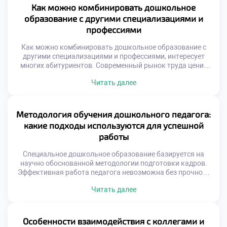
мертвым грузом. Важно подать документы в техникум
Как можно комбинировать дошкольное
осознанно и ответственно. Абитуриент должен понимать
образование с другими специализациями и
глубину моральной ответственности профессии. […]
профессиями
Как можно комбинировать дошкольное образование с
другими специализациями и профессиями, интересует
многих абитуриентов. Современный рынок труда ценит
мультидисциплинарность специалистов. Узкая
Читать далее
квалификация постепенно уступает место широким
компетенциям. Синтез знаний создает уникальную
профессиональную нишу. Педагог с дополнительными
навыками становится незаменимым экспертом.
Методология обучения дошкольного педагога:
Междисциплинарный подход обогащает
какие подходы используются для успешной
образовательную практику. Знания из смежных областей
работы
дают новые инструменты. Ребенок рассматривается как
целостная […]
Специальное дошкольное образование базируется на
научно обоснованной методологии подготовки кадров.
Эффективная работа педагога невозможна без прочного
теоретического фундамента. Современные подходы к
Читать далее
обучению формируют целостную систему
профессиональных компетенций. Выпускники становятся
универсальными специалистами, готовыми к реальным
вызовам профессии. Методология обучения постоянно
Особенности взаимодействия с коллегами и