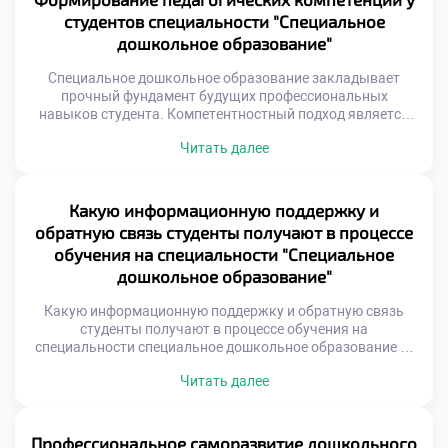
требует глубокого погружения […]
студентов специальности "Специальное
дошкольное образование"
Специальное дошкольное образование закладывает
прочный фундамент будущих профессиональных
навыков студента. Компетентностный подход является
стержнем современной подготовки кадров для детских
Читать далее
садов. Знания трансформируются в умения через
активную учебную деятельность. Выпускники становятся
готовыми специалистами еще до получения диплома.
Процесс формирования компетенций носит системный и
Какую информационную поддержку и
непрерывный характер. Каждая дисциплина вносит
обратную связь студенты получают в процессе
вклад в общую картину профессионализма. Теория
обучения на специальности "Специальное
неразрывно связана […]
дошкольное образование"
Какую информационную поддержку и обратную связь
студенты получают в процессе обучения на
специальности специальное дошкольное образование —
это ключевой фактор успешной учебы. Качественная
Читать далее
коммуникация между преподавателями и учащимися
определяет результат. Прозрачность образовательного
процесса снижает тревожность и повышает мотивацию.
Студент никогда не остается один на один с трудностями.
Профессиональное саморазвитие дошкольного