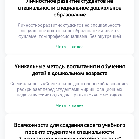
Личностное развитие студентов на
Затруднения не становятся препятствием для получения
специальности специальное дошкольное
профессии. Индивидуальный подход позволяет […]
образование
Личностное развитие студентов на специальности
специальное дошкольное образование является
фундаментом профессионализма. Без внутренней
зрелости невозможно помогать другим эффективно.
Читать далее
Профессия требует от специалиста высокой осознанности
и устойчивости. Учеба трансформирует не только знания,
но и саму личность. Студент проходит путь от обывателя
до педагога-дефектолога. Этот процесс сопряжен с
Уникальные методы воспитания и обучения
глубокими внутренними изменениями постоянно.
детей в дошкольном возрасте
Пересматриваются ценности, установки и жизненные […]
Специальность «Специальное дошкольное образование»
раскрывает перед студентами мир инновационных
педагогических подходов. Традиционные методики
дополняются современными уникальными практиками
Читать далее
развития. Они учитывают индивидуальные особенности
восприятия каждого ребенка. Обучение превращается в
увлекательное путешествие открытий и познания.
Педагог становится исследователем детского потенциала
Возможности для создания своего учебного
и талантов. Важно подать документы в техникум для
проекта студентами специальности
освоения этих передовых технологий. Будущие
"Специальное дошкольное образование"