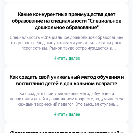
профессиональное сопровождение личности будущего
педагога. Ментор помогает трансформировать
теоретические знания в живую практику. Поддержка в
Какие конкурентные преимущества дает
этой сфере имеет свою уникальную специфику. Работа с
образование на специальности "Специальное
особыми детьми требует высокой эмоциональной
дошкольное образование"
устойчивости. Студенты нуждаются […]
Специальность «Специальное дошкольное образование»
открывает перед выпускниками уникальные карьерные
перспективы. Рынок труда остро нуждается в
квалифицированных кадрах этой сферы. Конкуренция
Читать далее
среди соискателей здесь значительно ниже, чем в
массовых профессиях. Работодатели ценят узкую
специализацию и глубокие знания. Образование в данной
области становится надежным социальным лифтом.
Как создать свой уникальный метод обучения и
Важно подать документы в техникум уже сегодня для
воспитания детей в дошкольном возрасте
получения востребованной профессии. […]
Как создать свой уникальный метод обучения и
воспитания детей в дошкольном возрасте, задумывается
каждый творческий педагог. Это высшая ступень
профессионального мастерства и развития. Авторская
Читать далее
методика отражает личную философию специалиста. Она
рождается на стыке науки и интуиции. Уникальность не
означает отказ от классических основ. Это скорее их
переосмысление через призму опыта. Создание метода
Формирование педагогических компетенций у