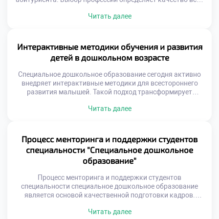
будущей жизни. Эта сфера дарит уникальные
Читать далее
преимущества и возможности. Они касаются не только
карьеры, но и личности. Обучение формирует
востребованные компетенции и человеческие качества.
Вы получаете профессию с глубоким смыслом и
Интерактивные методики обучения и развития
стабильностью. Специальное образование находится на
детей в дошкольном возрасте
[…]
Специальное дошкольное образование сегодня активно
внедряет интерактивные методики для всестороннего
развития малышей. Такой подход трансформирует
пассивное восприятие информации в увлекательный
Читать далее
процесс познания. Ребенок становится активным
субъектом образовательной деятельности, а не просто
слушателем. Современные педагоги используют
взаимодействие как главный инструмент обучения и
Процесс менторинга и поддержки студентов
воспитания. Интерактивность подразумевает
специальности "Специальное дошкольное
двусторонний обмен информацией между участниками
образование"
процесса. Дети взаимодействуют друг с другом, […]
Процесс менторинга и поддержки студентов
специальности специальное дошкольное образование
является основой качественной подготовки кадров.
Наставничество выходит далеко за рамки обычного
Читать далее
академического кураторства. Это глубокое