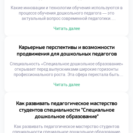
Какие инновации и технологии обучения используются в
процессе обучения дошкольного педагога — это
актуальный вопрос современной педагогики.
Традиционные лекции уступают место активным методам
Читать далее
познания. Будущие специалисты осваивают профессию
через практику и опыт. Технологии делают учебный
процесс живым и эффективным. Инновации направлены
на формирование прикладных компетенций студентов.
Карьерные перспективы и возможности
Теория неразрывно связана с реальной работой с детьми.
продвижения для дошкольных педагогов
Цифровые […]
Специальность «Специальное дошкольное образование»
открывает перед выпускниками широкие горизонты
профессионального роста. Эта сфера перестала быть
тупиковой ветвью развития карьеры. Современные
Читать далее
тенденции создают спрос на квалифицированных
управленцев и экспертов. Важно подать документы в
техникум быстро с пониманием будущих перспектив.
Образование становится надежным фундаментом для
Как развивать педагогическое мастерство
амбициозных планов. Абитуриенты выбирают профессию
студентов специальности "Специальное
с понятным вектором развития. Успех зависит от […]
дошкольное образование"
Как развивать педагогическое мастерство студентов
специальности специальное дошкольное образование,