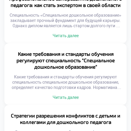
Информационное сопровождение начинается с первого
педагога: как стать экспертом в своей области
дня занятий. Навигация […]
Специальность «Специальное дошкольное образование»
закладывает прочный фундамент для будущей карьеры.
Однако диплом является лишь стартом долгого пути к
мастерству. Настоящий эксперт учится на протяжении
Читать далее
всей своей трудовой жизни. Мир дефектологии меняется
стремительно и требует гибкости. Важно подать
документы в техникум уже сейчас с пониманием этой
ответственности. Саморазвитие становится
Какие требования и стандарты обучения
неотъемлемой частью профессиональной идентичности
регулируют специальность "Специальное
педагога. Только так […]
дошкольное образование"
Какие требования и стандарты обучения регулируют
специальность специальное дошкольное образование,
определяет качество подготовки кадров. Нормативная
база гарантирует единство образовательного
Читать далее
пространства. Государство устанавливает четкие рамки
для учебных заведений. Выпускники получают
признанные во всей стране дипломы. Стандартизация
защищает интересы студентов и работодателей. Это
Стратегии разрешения конфликтов с детьми и
фундамент доверия к системе среднего
коллегами для дошкольного педагога
профессионального образования. Документы
федерального уровня задают общий вектор развития. […]