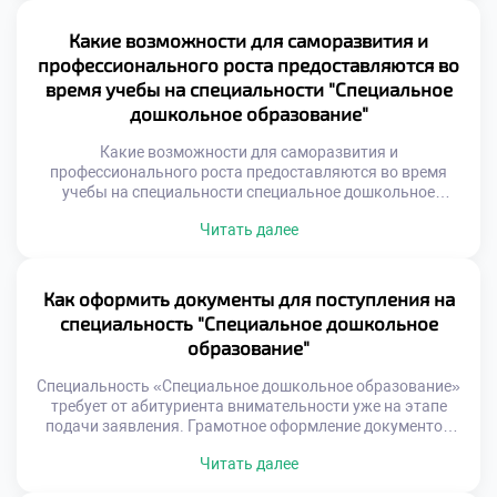
навыки создания персональных маршрутов развития.
Студенты учатся адаптировать содержание под нужды
Какие возможности для саморазвития и
каждого ребенка. Индивидуализация становится
профессионального роста предоставляются во
главным инструментом инклюзивного образования
время учебы на специальности "Специальное
сегодня. Без такого подхода эффективная коррекция
дошкольное образование"
невозможна в […]
Какие возможности для саморазвития и
профессионального роста предоставляются во время
учебы на специальности специальное дошкольное
образование — это вопрос, определяющий ценность
Читать далее
обучения. Современный специалист не может
ограничиваться только учебником. Личностная зрелость
является фундаментом успешной работы с детьми.
Учебное заведение создает пространство для
Как оформить документы для поступления на
трансформации личности студента. Профессиональный
специальность "Специальное дошкольное
рост начинается с первых дней занятий. Студент активно
образование"
формирует […]
Специальность «Специальное дошкольное образование»
требует от абитуриента внимательности уже на этапе
подачи заявления. Грамотное оформление документов
является первым профессиональным испытанием.
Читать далее
Точность и аккуратность характеризуют будущего
педагога-дефектолога. Ошибки в бумагах могут затянуть