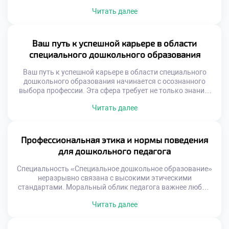
на глубоком понимании психологии ребенка.
Читать далее
Эффективное управление создает безопасную и
развивающую среду для всех воспитанников. Секреты
мастерства передаются через систему профессиональной
подготовки специалистов. Управление в дошкольном
Ваш путь к успешной карьере в области
учреждении отличается от школьной дисциплины. Здесь
специального дошкольного образования
важны мягкость, гибкость и игровые формы
взаимодействия. Авторитет […]
Ваш путь к успешной карьере в области специального
дошкольного образования начинается с осознанного
выбора профессии. Эта сфера требует не только знаний,
но и душевной зрелости. Успех здесь измеряется
Читать далее
реальными достижениями воспитанников. Каждый шаг
обучения приближает к мастерству и призванию. Карьера
специального педагога строится на фундаменте
компетенций. Важно сочетать теорию с живой практикой
Профессиональная этика и нормы поведения
ежедневно. Профессиональный рост […]
для дошкольного педагога
Специальность «Специальное дошкольное образование»
неразрывно связана с высокими этическими
стандартами. Моральный облик педагога важнее любых
методических знаний. Дети с особыми потребностями
Читать далее
требуют особого доверия и чуткости. Профессиональная
этика является фундаментом всей коррекционной
работы. Без нравственной базы знания остаются