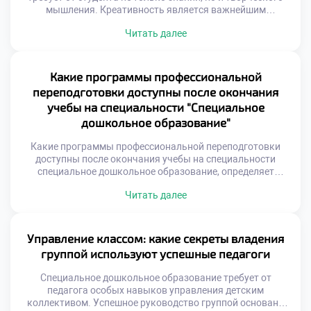
мышления. Креативность является важнейшим
инструментом современного педагога-дефектолога. Она
Читать далее
позволяет находить нестандартные пути к сердцу
ребенка. Творческий подход превращает рутину в
увлекательный процесс развития. Без фантазии
невозможна качественная коррекционная работа. Важно
Какие программы профессиональной
подать документы в надежный техникум с готовностью
переподготовки доступны после окончания
развивать этот навык. Будущие специалисты […]
учебы на специальности "Специальное
дошкольное образование"
Какие программы профессиональной переподготовки
доступны после окончания учебы на специальности
специальное дошкольное образование, определяет
траекторию карьеры. Базовое обучение в техникуме
Читать далее
является прочным фундаментом. Однако мир педагогики
меняется стремительно и постоянно. Новые методики
требуют дополнительного освоения навыков. Выпускник
должен оставаться актуальным специалистом всегда.
Управление классом: какие секреты владения
Непрерывное образование становится нормой
группой используют успешные педагоги
современной жизни. Профессиональная переподготовка
отличается от повышения квалификации. Она […]
Специальное дошкольное образование требует от
педагога особых навыков управления детским
коллективом. Успешное руководство группой основано