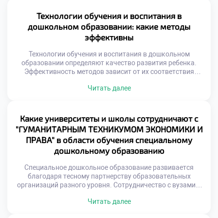
процесс зачисления. Важно подать документы для
поступления в техникум своевременно и правильно.
Технологии обучения и воспитания в
Подготовка к поступлению начинается задолго до визита
дошкольном образовании: какие методы
в приемную комиссию. Ответственный подход […]
эффективны
Технологии обучения и воспитания в дошкольном
образовании определяют качество развития ребенка.
Эффективность методов зависит от их соответствия
возрасту. Педагог выбирает инструменты осознанно и
Читать далее
системно. Специальность «Специальное дошкольное
образование» дает базу для этого выбора. Студенты
изучают проверенные и инновационные подходы.
Понимание механизмов воздействия является ключом к
Какие университеты и школы сотрудничают с
успеху. Современная педагогика отказывается от
"ГУМАНИТАРНЫМ ТЕХНИКУМОМ ЭКОНОМИКИ И
авторитарных моделей. На смену им […]
ПРАВА" в области обучения специальному
дошкольному образованию
Специальное дошкольное образование развивается
благодаря тесному партнерству образовательных
организаций разного уровня. Сотрудничество с вузами и
школами обеспечивает преемственность учебных
Читать далее
программ и методик. Такое взаимодействие повышает
качество подготовки будущих педагогов существенно.