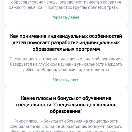
образовательной среды определяют качество развития
каждого ребенка. Пространство группы является третьим
воспитателем наравне со взрослыми. Физическая и
Читать далее
психологическая атмосфера влияет на обучение
напрямую. Педагог выступает главным архитектором
этого важного пространства ежедневно. Среда должна
быть безопасной, развивающей и эстетичной
Как понимание индивидуальных особенностей
одновременно. Она отражает ценности инклюзии и
детей помогает разработке индивидуальных
уважения к личности. Каждый элемент […]
образовательных программ
Специальность «Специальное дошкольное образование»
базируется на глубоком изучении уникальности каждого
ребенка. Индивидуальный подход является
краеугольным камнем современной дефектологии. Без
Читать далее
понимания особенностей малыша программа остается
формальным документом. Образование учит видеть
личность за любым диагнозом. Важно подать документы
в техникум уже сегодня для освоения этого искусства.
Какие плюсы и бонусы от обучения на
Будущие педагоги учатся создавать маршруты развития,
специальности "Специальное дошкольное
а не шаблоны. Успех коррекции […]
образование"
Какие плюсы и бонусы от обучения на специальности
специальное дошкольное образование, волнуют каждого
абитуриента. Выбор профессии определяет качество всей