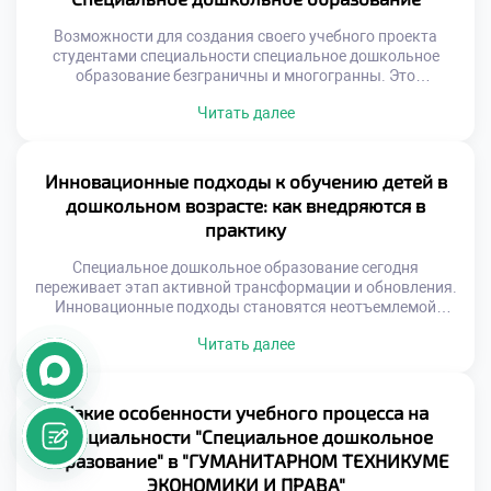
специалисты учатся видеть возможности […]
Возможности для создания своего учебного проекта
студентами специальности специальное дошкольное
образование безграничны и многогранны. Это
пространство для реализации творческого потенциала
Читать далее
будущего педагога. Проектная деятельность связывает
теорию с реальной практикой. Студент учится решать
актуальные проблемы самостоятельно. Такой опыт
формирует уверенность в собственных силах. Учебный
Инновационные подходы к обучению детей в
проект отличается от курсовой работы практической
дошкольном возрасте: как внедряются в
направленностью. Он нацелен на получение конкретного
практику
[…]
Специальное дошкольное образование сегодня
переживает этап активной трансформации и обновления.
Инновационные подходы становятся неотъемлемой
частью современного воспитательного процесса.
Читать далее
Традиционные методы гармонично сочетаются с новыми
педагогическими технологиями. Качественное обучение
требует от специалиста готовности к постоянным
изменениям. Внедрение новшеств начинается еще на
Какие особенности учебного процесса на
этапе профессиональной подготовки студентов. Будущие
специальности "Специальное дошкольное
педагоги изучают передовые методики работы с детьми.
образование" в "ГУМАНИТАРНОМ ТЕХНИКУМЕ
Теоретические знания закрепляются […]
ЭКОНОМИКИ И ПРАВА"