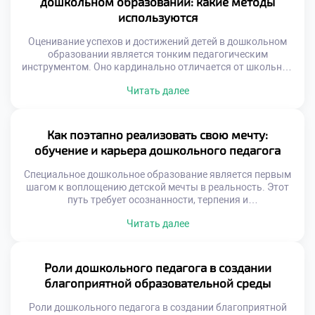
дошкольном образовании: какие методы
Только синтез […]
используются
Оценивание успехов и достижений детей в дошкольном
образовании является тонким педагогическим
инструментом. Оно кардинально отличается от школьной
системы отметок. Главная цель здесь — поддержка
Читать далее
развития, а не контроль. Педагог фиксирует динамику
индивидуальных изменений ребенка. Это позволяет
корректировать образовательный маршрут
своевременно. Правильная оценка вдохновляет малыша
Как поэтапно реализовать свою мечту:
на новые свершения. Специальность «Специальное
обучение и карьера дошкольного педагога
дошкольное образование» учит гуманистическому
подходу к […]
Специальное дошкольное образование является первым
шагом к воплощению детской мечты в реальность. Этот
путь требует осознанности, терпения и
последовательного движения вперед. Профессиональное
Читать далее
становление начинается с правильного выбора учебного
заведения. Каждый этап приближает будущего
специалиста к заветной цели. Мечта работать с детьми
трансформируется в конкретный план действий.
Роли дошкольного педагога в создании
Абитуриенты изучают требования к профессии и свои
благоприятной образовательной среды
возможности. Важным […]
Роли дошкольного педагога в создании благоприятной