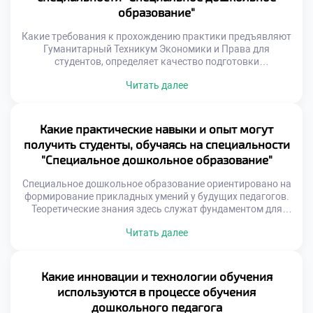
образование"
Какие требования к прохождению практики предъявляют
Гуманитарный Техникум Экономики и Права для
студентов, определяет качество подготовки
специалистов. Практика является неотъемлемой частью
Читать далее
образовательной программы. Она связывает
теоретические знания с реальной работой.
Специальность «Специальное дошкольное образование»
требует особого подхода к обучению. Студенты
Какие практические навыки и опыт могут
погружаются в профессиональную среду постепенно. Это
получить студенты, обучаясь на специальности
обеспечивает плавный переход от учебы к труду.
"Специальное дошкольное образование"
Требования к […]
Специальное дошкольное образование ориентировано на
формирование прикладных умений у будущих педагогов.
Теоретические знания здесь служат фундаментом для
реальной работы с детьми. Студенты осваивают
Читать далее
конкретные инструменты воздействия и развития
воспитанников. Практический опыт накапливается
постепенно через систему учебных модулей. Обучение
строится вокруг моделирования профессиональных
Какие инновации и технологии обучения
ситуаций в аудитории. Будущие специалисты пробуют
используются в процессе обучения
себя в роли воспитателя еще до выпуска. […]
дошкольного педагога