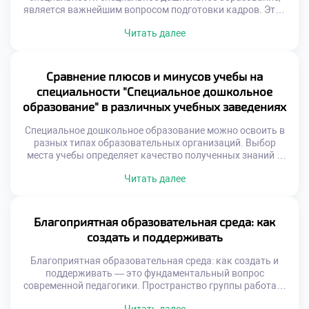
является важнейшим вопросом подготовки кадров. Этот
процесс выходит за рамки простого усвоения теории.
Читать далее
Мастерство формируется через синтез знаний и личной
практики. Специальность «Специальное дошкольное
образование» задает высокий стандарт компетенций.
Студент трансформируется из ученика в наставника
Сравнение плюсов и минусов учебы на
постепенно. Профессиональный рост требует
специальности "Специальное дошкольное
осознанности и постоянных усилий. Развитие мастерства
образование" в различных учебных заведениях
невозможно […]
Специальное дошкольное образование можно освоить в
разных типах образовательных организаций. Выбор
места учебы определяет качество полученных знаний и
будущую карьеру. Каждое учреждение имеет свои
Читать далее
уникальные преимущества и недостатки. Осознанный
выбор помогает избежать разочарований и найти
оптимальный вариант. Абитуриенты часто сомневаются
между вузами, колледжами и курсами переподготовки.
Благоприятная образовательная среда: как
Важно понимать различия в подходах к обучению и
создать и поддерживать
практике. […]
Благоприятная образовательная среда: как создать и
поддерживать — это фундаментальный вопрос
современной педагогики. Пространство группы работает
как третий воспитатель ежедневно. Физическая