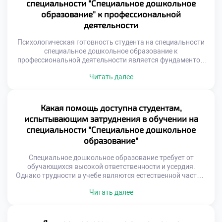
специальности "Специальное дошкольное
Абитуриенты выбирают […]
образование" к профессиональной
деятельности
Психологическая готовность студента на специальности
специальное дошкольное образование к
профессиональной деятельности является фундаментом
успеха. Без внутренней устойчивости знания остаются
Читать далее
мертвым грузом. Педагог работает с уязвимыми
категориями детей. Эмоциональный ресурс специалиста
определяет качество помощи. Личностная зрелость
важнее академических оценок в дипломе. Формирование
Какая помощь доступна студентам,
готовности происходит постепенно в процессе учебы. Это
испытывающим затруднения в обучении на
не одномоментный акт, а длительная трансформация.
специальности "Специальное дошкольное
Студент […]
образование"
Специальное дошкольное образование требует от
обучающихся высокой ответственности и усердия.
Однако трудности в учебе являются естественной частью
образовательного процесса. Своевременная поддержка
Читать далее
помогает преодолеть любые академические барьеры
успешно. Система помощи в учебном заведении работает
комплексно и непрерывно. Каждый студент может
рассчитывать на понимание и участие педагогов.