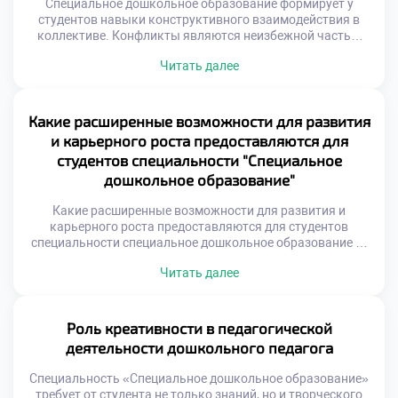
Специальное дошкольное образование формирует у
студентов навыки конструктивного взаимодействия в
коллективе. Конфликты являются неизбежной частью
социальной жизни детского сада. Умение решать споры
Читать далее
мирно отличает профессионала от новичка. Грамотная
стратегия превращает столкновение в точку роста
отношений. Педагог выступает медиатором между
участниками образовательного процесса. Его задача —
Какие расширенные возможности для развития
не подавить конфликт, а направить его энергию.
и карьерного роста предоставляются для
Эмоциональный интеллект становится […]
студентов специальности "Специальное
дошкольное образование"
Какие расширенные возможности для развития и
карьерного роста предоставляются для студентов
специальности специальное дошкольное образование —
это актуальный вопрос современности. Профессия
Читать далее
дефектолога перестала быть узкой нишей давно. Рынок
труда предлагает разнообразные траектории для
амбициозных выпускников. Важно видеть перспективы
за пределами стандартной должности. Современное
Роль креативности в педагогической
образование открывает двери в смежные сферы
деятельности дошкольного педагога
деятельности. Инклюзия создает спрос на универсальных
[…]
Специальность «Специальное дошкольное образование»
требует от студента не только знаний, но и творческого