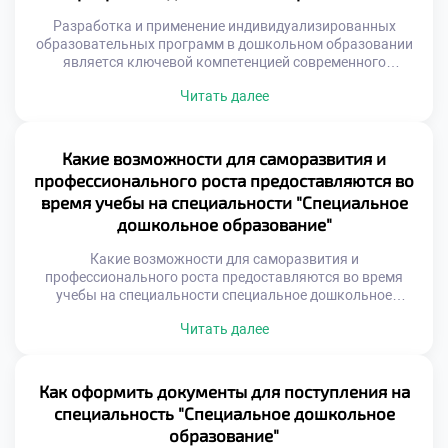
Разработка и применение индивидуализированных
образовательных программ в дошкольном образовании
является ключевой компетенцией современного
педагога. Этот процесс требует глубокого понимания
Читать далее
детской психологии и дефектологии. Специальность
«Специальное дошкольное образование» формирует
навыки создания персональных маршрутов развития.
Студенты учатся адаптировать содержание под нужды
Какие возможности для саморазвития и
каждого ребенка. Индивидуализация становится
профессионального роста предоставляются во
главным инструментом инклюзивного образования
время учебы на специальности "Специальное
сегодня. Без такого подхода эффективная коррекция
дошкольное образование"
невозможна в […]
Какие возможности для саморазвития и
профессионального роста предоставляются во время
учебы на специальности специальное дошкольное
образование — это вопрос, определяющий ценность
Читать далее
обучения. Современный специалист не может
ограничиваться только учебником. Личностная зрелость
является фундаментом успешной работы с детьми.
Учебное заведение создает пространство для
Как оформить документы для поступления на
трансформации личности студента. Профессиональный
специальность "Специальное дошкольное
рост начинается с первых дней занятий. Студент активно
образование"
формирует […]