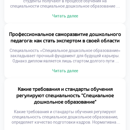
студенты получают в процессе обучения на
специальности специальное дошкольное образование —
это ключевой фактор успешной учебы. Качественная
Читать далее
коммуникация между преподавателями и учащимися
определяет результат. Прозрачность образовательного
процесса снижает тревожность и повышает мотивацию.
Студент никогда не остается один на один с трудностями.
Профессиональное саморазвитие дошкольного
Информационное сопровождение начинается с первого
педагога: как стать экспертом в своей области
дня занятий. Навигация […]
Специальность «Специальное дошкольное образование»
закладывает прочный фундамент для будущей карьеры.
Однако диплом является лишь стартом долгого пути к
мастерству. Настоящий эксперт учится на протяжении
Читать далее
всей своей трудовой жизни. Мир дефектологии меняется
стремительно и требует гибкости. Важно подать
документы в техникум уже сейчас с пониманием этой
ответственности. Саморазвитие становится
Какие требования и стандарты обучения
неотъемлемой частью профессиональной идентичности
регулируют специальность "Специальное
педагога. Только так […]
дошкольное образование"
Какие требования и стандарты обучения регулируют
специальность специальное дошкольное образование,
определяет качество подготовки кадров. Нормативная
база гарантирует единство образовательного