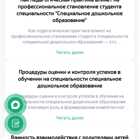
педагога многогранен и разнообразен сегодня. Каждый
профессиональное становление студента
специалист может выбрать направление по душе и […]
специальности "Специальное дошкольное
образование"
Как педагогическая практика влияет на
профессиональное становление студента специальности
специальное дошкольное образование — это
центральный вопрос подготовки кадров. Теоретические
Читать далее
знания остаются абстракцией без реального опыта
работы. Именно в детском саду формируется настоящий
специалист. Практика служит мостом между учебной
аудиторией и профессией. Студент сталкивается с живой
Процедуры оценки и контроля успехов в
реальностью воспитательного процесса ежедневно.
обучении на специальности специальное
Книжные схемы оживают в поведении конкретных […]
дошкольное образование
Процедуры оценки и контроля успехов в обучении на
специальности специальное дошкольное образование
играют ключевую роль в формировании компетентного
специалиста. Система мониторинга позволяет
Читать далее
отслеживать динамику знаний студентов. Она помогает
выявлять пробелы и своевременно их устранять. Оценка
носит комплексный и многоуровневый характер.
Преподаватели используют различные инструменты для
Важность взаимодействия с родителями детей