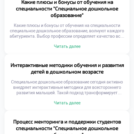
в техникум уже сегодня для освоения этого искусства.
Какие плюсы и бонусы от обучения на
Будущие педагоги учатся создавать маршруты развития,
специальности "Специальное дошкольное
а не шаблоны. Успех коррекции […]
образование"
Какие плюсы и бонусы от обучения на специальности
специальное дошкольное образование, волнуют каждого
абитуриента. Выбор профессии определяет качество всей
будущей жизни. Эта сфера дарит уникальные
Читать далее
преимущества и возможности. Они касаются не только
карьеры, но и личности. Обучение формирует
востребованные компетенции и человеческие качества.
Вы получаете профессию с глубоким смыслом и
Интерактивные методики обучения и развития
стабильностью. Специальное образование находится на
детей в дошкольном возрасте
[…]
Специальное дошкольное образование сегодня активно
внедряет интерактивные методики для всестороннего
развития малышей. Такой подход трансформирует
пассивное восприятие информации в увлекательный
Читать далее
процесс познания. Ребенок становится активным
субъектом образовательной деятельности, а не просто
слушателем. Современные педагоги используют
взаимодействие как главный инструмент обучения и
Процесс менторинга и поддержки студентов
воспитания. Интерактивность подразумевает
специальности "Специальное дошкольное
двусторонний обмен информацией между участниками