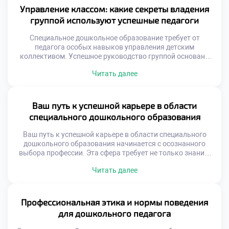
должен оставаться актуальным специалистом всегда.
Управление классом: какие секреты владения
Непрерывное образование становится нормой
группой используют успешные педагоги
современной жизни. Профессиональная переподготовка
отличается от повышения квалификации. Она […]
Специальное дошкольное образование требует от
педагога особых навыков управления детским
коллективом. Успешное руководство группой основано
на глубоком понимании психологии ребенка.
Читать далее
Эффективное управление создает безопасную и
развивающую среду для всех воспитанников. Секреты
мастерства передаются через систему профессиональной
подготовки специалистов. Управление в дошкольном
Ваш путь к успешной карьере в области
учреждении отличается от школьной дисциплины. Здесь
специального дошкольного образования
важны мягкость, гибкость и игровые формы
взаимодействия. Авторитет […]
Ваш путь к успешной карьере в области специального
дошкольного образования начинается с осознанного
выбора профессии. Эта сфера требует не только знаний,
но и душевной зрелости. Успех здесь измеряется
Читать далее
реальными достижениями воспитанников. Каждый шаг
обучения приближает к мастерству и призванию. Карьера
специального педагога строится на фундаменте
компетенций. Важно сочетать теорию с живой практикой
Профессиональная этика и нормы поведения
ежедневно. Профессиональный рост […]
для дошкольного педагога