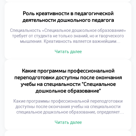
труда предлагает разнообразные траектории для
амбициозных выпускников. Важно видеть перспективы
за пределами стандартной должности. Современное
Роль креативности в педагогической
образование открывает двери в смежные сферы
деятельности дошкольного педагога
деятельности. Инклюзия создает спрос на универсальных
[…]
Специальность «Специальное дошкольное образование»
требует от студента не только знаний, но и творческого
мышления. Креативность является важнейшим
инструментом современного педагога-дефектолога. Она
Читать далее
позволяет находить нестандартные пути к сердцу
ребенка. Творческий подход превращает рутину в
увлекательный процесс развития. Без фантазии
невозможна качественная коррекционная работа. Важно
Какие программы профессиональной
подать документы в надежный техникум с готовностью
переподготовки доступны после окончания
развивать этот навык. Будущие специалисты […]
учебы на специальности "Специальное
дошкольное образование"
Какие программы профессиональной переподготовки
доступны после окончания учебы на специальности
специальное дошкольное образование, определяет
траекторию карьеры. Базовое обучение в техникуме
Читать далее
является прочным фундаментом. Однако мир педагогики
меняется стремительно и постоянно. Новые методики
требуют дополнительного освоения навыков. Выпускник