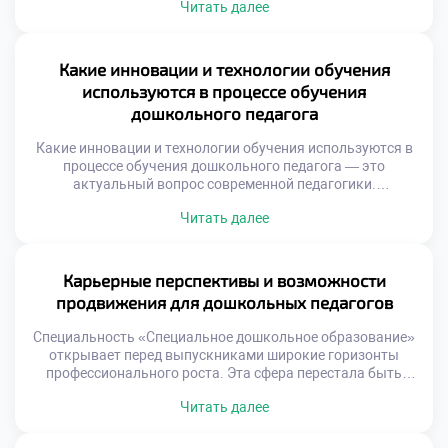
Читать далее
конкретные инструменты воздействия и развития
воспитанников. Практический опыт накапливается
постепенно через систему учебных модулей. Обучение
строится вокруг моделирования профессиональных
Какие инновации и технологии обучения
ситуаций в аудитории. Будущие специалисты пробуют
используются в процессе обучения
себя в роли воспитателя еще до выпуска. […]
дошкольного педагога
Какие инновации и технологии обучения используются в
процессе обучения дошкольного педагога — это
актуальный вопрос современной педагогики.
Традиционные лекции уступают место активным методам
Читать далее
познания. Будущие специалисты осваивают профессию
через практику и опыт. Технологии делают учебный
процесс живым и эффективным. Инновации направлены
на формирование прикладных компетенций студентов.
Карьерные перспективы и возможности
Теория неразрывно связана с реальной работой с детьми.
продвижения для дошкольных педагогов
Цифровые […]
Специальность «Специальное дошкольное образование»
открывает перед выпускниками широкие горизонты
профессионального роста. Эта сфера перестала быть
тупиковой ветвью развития карьеры. Современные
Читать далее
тенденции создают спрос на квалифицированных
управленцев и экспертов. Важно подать документы в
техникум быстро с пониманием будущих перспектив.