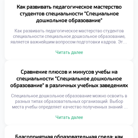
Образование становится надежным фундаментом для
Как развивать педагогическое мастерство
амбициозных планов. Абитуриенты выбирают профессию
студентов специальности "Специальное
с понятным вектором развития. Успех зависит от […]
дошкольное образование"
Как развивать педагогическое мастерство студентов
специальности специальное дошкольное образование,
является важнейшим вопросом подготовки кадров. Этот
процесс выходит за рамки простого усвоения теории.
Читать далее
Мастерство формируется через синтез знаний и личной
практики. Специальность «Специальное дошкольное
образование» задает высокий стандарт компетенций.
Студент трансформируется из ученика в наставника
Сравнение плюсов и минусов учебы на
постепенно. Профессиональный рост требует
специальности "Специальное дошкольное
осознанности и постоянных усилий. Развитие мастерства
образование" в различных учебных заведениях
невозможно […]
Специальное дошкольное образование можно освоить в
разных типах образовательных организаций. Выбор
места учебы определяет качество полученных знаний и
будущую карьеру. Каждое учреждение имеет свои
Читать далее
уникальные преимущества и недостатки. Осознанный
выбор помогает избежать разочарований и найти
оптимальный вариант. Абитуриенты часто сомневаются
между вузами, колледжами и курсами переподготовки.
Благоприятная образовательная среда: как