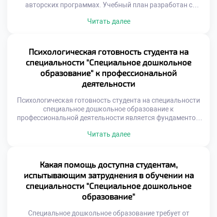
авторских программах. Учебный план разработан с
учетом современных требований инклюзии. Он сочетает
Читать далее
фундаментальную теорию и интенсивную практику.
Студенты получают знания, востребованные на рынке
труда сегодня. Программа регулярно обновляется
согласно новым стандартам образования. Важно подать
Психологическая готовность студента на
документы в техникум после школы для старта карьеры.
специальности "Специальное дошкольное
Абитуриенты выбирают […]
образование" к профессиональной
деятельности
Психологическая готовность студента на специальности
специальное дошкольное образование к
профессиональной деятельности является фундаментом
успеха. Без внутренней устойчивости знания остаются
Читать далее
мертвым грузом. Педагог работает с уязвимыми
категориями детей. Эмоциональный ресурс специалиста
определяет качество помощи. Личностная зрелость
важнее академических оценок в дипломе. Формирование
Какая помощь доступна студентам,
готовности происходит постепенно в процессе учебы. Это
испытывающим затруднения в обучении на
не одномоментный акт, а длительная трансформация.
специальности "Специальное дошкольное
Студент […]
образование"
Специальное дошкольное образование требует от