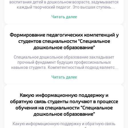
воспитания детей в дошкольном возрасте, задумывается
каждый творческий педагог. Это высшая ступень
профессионального мастерства и развития. Авторская
Читать далее
методика отражает личную философию специалиста. Она
рождается на стыке науки и интуиции. Уникальность не
означает отказ от классических основ. Это скорее их
переосмысление через призму опыта. Создание метода
Формирование педагогических компетенций у
требует глубокого погружения […]
студентов специальности "Специальное
дошкольное образование"
Специальное дошкольное образование закладывает
прочный фундамент будущих профессиональных
навыков студента. Компетентностный подход является
стержнем современной подготовки кадров для детских
Читать далее
садов. Знания трансформируются в умения через
активную учебную деятельность. Выпускники становятся
готовыми специалистами еще до получения диплома.
Процесс формирования компетенций носит системный и
Какую информационную поддержку и
непрерывный характер. Каждая дисциплина вносит
обратную связь студенты получают в процессе
вклад в общую картину профессионализма. Теория
обучения на специальности "Специальное
неразрывно связана […]
дошкольное образование"
Какую информационную поддержку и обратную связь