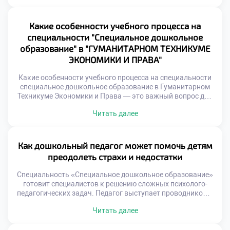
педагогическими технологиями. Качественное обучение
требует от специалиста готовности к постоянным
изменениям. Внедрение новшеств начинается еще на
Какие особенности учебного процесса на
этапе профессиональной подготовки студентов. Будущие
специальности "Специальное дошкольное
педагоги изучают передовые методики работы с детьми.
образование" в "ГУМАНИТАРНОМ ТЕХНИКУМЕ
Теоретические знания закрепляются […]
ЭКОНОМИКИ И ПРАВА"
Какие особенности учебного процесса на специальности
специальное дошкольное образование в Гуманитарном
Техникуме Экономики и Права — это важный вопрос для
абитуриентов. Образовательная программа здесь имеет
Читать далее
выраженную практическую направленность. Студенты
погружаются в профессию с первых курсов обучения.
Теория неразрывно связана с реальной работой с детьми.
Учебный план адаптирован под современные требования
Как дошкольный педагог может помочь детям
инклюзии. Акцент делается на формировании […]
преодолеть страхи и недостатки
Специальность «Специальное дошкольное образование»
готовит специалистов к решению сложных психолого-
педагогических задач. Педагог выступает проводником в
мир уверенности для тревожных детей. Его миссия
Читать далее
заключается в создании безопасной развивающей среды.
Страх часто блокирует познавательную активность и