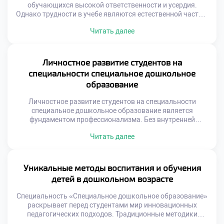
обучающихся высокой ответственности и усердия.
Однако трудности в учебе являются естественной частью
образовательного процесса. Своевременная поддержка
Читать далее
помогает преодолеть любые академические барьеры
успешно. Система помощи в учебном заведении работает
комплексно и непрерывно. Каждый студент может
рассчитывать на понимание и участие педагогов.
Личностное развитие студентов на
Затруднения не становятся препятствием для получения
специальности специальное дошкольное
профессии. Индивидуальный подход позволяет […]
образование
Личностное развитие студентов на специальности
специальное дошкольное образование является
фундаментом профессионализма. Без внутренней
зрелости невозможно помогать другим эффективно.
Читать далее
Профессия требует от специалиста высокой осознанности
и устойчивости. Учеба трансформирует не только знания,
но и саму личность. Студент проходит путь от обывателя
до педагога-дефектолога. Этот процесс сопряжен с
Уникальные методы воспитания и обучения
глубокими внутренними изменениями постоянно.
детей в дошкольном возрасте
Пересматриваются ценности, установки и жизненные […]
Специальность «Специальное дошкольное образование»
раскрывает перед студентами мир инновационных
педагогических подходов. Традиционные методики
дополняются современными уникальными практиками