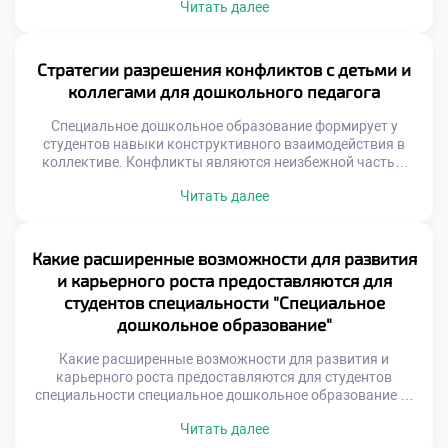
Читать далее
пространства. Государство устанавливает четкие рамки
для учебных заведений. Выпускники получают
признанные во всей стране дипломы. Стандартизация
защищает интересы студентов и работодателей. Это
Стратегии разрешения конфликтов с детьми и
фундамент доверия к системе среднего
коллегами для дошкольного педагога
профессионального образования. Документы
федерального уровня задают общий вектор развития. […]
Специальное дошкольное образование формирует у
студентов навыки конструктивного взаимодействия в
коллективе. Конфликты являются неизбежной частью
социальной жизни детского сада. Умение решать споры
Читать далее
мирно отличает профессионала от новичка. Грамотная
стратегия превращает столкновение в точку роста
отношений. Педагог выступает медиатором между
участниками образовательного процесса. Его задача —
Какие расширенные возможности для развития
не подавить конфликт, а направить его энергию.
и карьерного роста предоставляются для
Эмоциональный интеллект становится […]
студентов специальности "Специальное
дошкольное образование"
Какие расширенные возможности для развития и
карьерного роста предоставляются для студентов
специальности специальное дошкольное образование —
это актуальный вопрос современности. Профессия
Читать далее
дефектолога перестала быть узкой нишей давно. Рынок