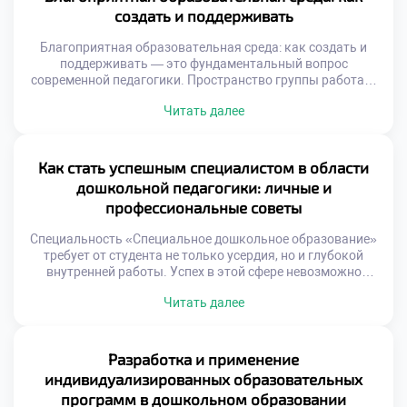
Важно понимать различия в подходах к обучению и
создать и поддерживать
практике. […]
Благоприятная образовательная среда: как создать и
поддерживать — это фундаментальный вопрос
современной педагогики. Пространство группы работает
как третий воспитатель ежедневно. Физическая
Читать далее
обстановка напрямую влияет на психологическое
состояние детей. Грамотная организация среды является
залогом успешного развития. Среда должна быть
безопасной, эстетичной и развивающей одновременно.
Как стать успешным специалистом в области
Она отражает ценности инклюзии и уважения к личности
дошкольной педагогики: личные и
ребенка. Каждый элемент интерьера […]
профессиональные советы
Специальность «Специальное дошкольное образование»
требует от студента не только усердия, но и глубокой
внутренней работы. Успех в этой сфере невозможно
измерить исключительно карьерными ступенями или
Читать далее
зарплатой. Главным критерием является реальная
помощь детям и их семьям. Профессионализм здесь
неразрывно связан с личностной зрелостью педагога.
Важно подать документы на поступление в техникум с
Разработка и применение
осознанием этой высокой ответственности. […]
индивидуализированных образовательных
программ в дошкольном образовании