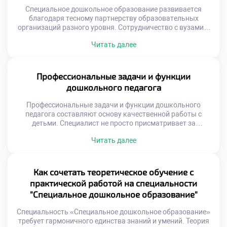
Специальное дошкольное образование развивается
благодаря тесному партнерству образовательных
организаций разного уровня. Сотрудничество с вузами и
школами обеспечивает преемственность учебных
Читать далее
программ и методик. Такое взаимодействие повышает
качество подготовки будущих педагогов существенно.
Студенты получают доступ к передовому опыту и
научным разработкам партнеров. Система сетевого
Профессиональные задачи и функции
взаимодействия охватывает все этапы
дошкольного педагога
профессионального становления. Высшие учебные
заведения делятся академическими знаниями и […]
Профессиональные задачи и функции дошкольного
педагога составляют основу качественной работы с
детьми. Специалист не просто присматривает за
воспитанниками, а выстраивает сложную систему
Читать далее
развития. Каждая функция имеет четкую цель и
обоснование в науке. Понимание этих задач отличает
профессионала от любителя. Педагог выступает
связующим звеном между ребенком и миром. Он
Как сочетать теоретическое обучение с
адаптирует социальный опыт под возможности малыша.
практической работой на специальности
Функции […]
"Специальное дошкольное образование"
Специальность «Специальное дошкольное образование»
требует гармоничного единства знаний и умений. Теория