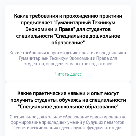
Какие требования к прохождению практики
предъявляет "Гуманитарный Техникум
Экономики и Права" для студентов
специальности "Специальное дошкольное
образование"
Какие требования к прохождению практики предъявляют
Гуманитарный Техникум Экономики и Права для
студентов, определяет качество подготовки
специалистов. Практика является неотъемлемой частью
Читать далее
образовательной программы. Она связывает
теоретические знания с реальной работой.
Специальность «Специальное дошкольное образование»
требует особого подхода к обучению. Студенты
Какие практические навыки и опыт могут
погружаются в профессиональную среду постепенно. Это
получить студенты, обучаясь на специальности
обеспечивает плавный переход от учебы к труду.
"Специальное дошкольное образование"
Требования к […]
Специальное дошкольное образование ориентировано на
формирование прикладных умений у будущих педагогов.
Теоретические знания здесь служат фундаментом для
реальной работы с детьми. Студенты осваивают