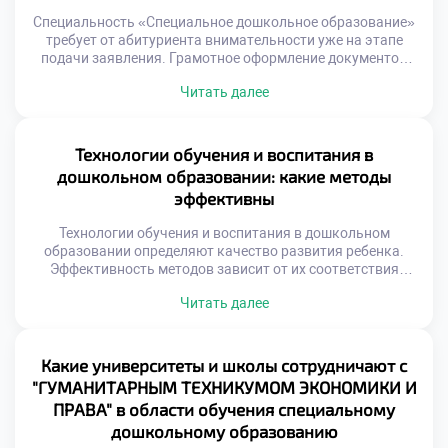
Специальность «Специальное дошкольное образование»
требует от абитуриента внимательности уже на этапе
подачи заявления. Грамотное оформление документов
является первым профессиональным испытанием.
Читать далее
Точность и аккуратность характеризуют будущего
педагога-дефектолога. Ошибки в бумагах могут затянуть
процесс зачисления. Важно подать документы для
поступления в техникум своевременно и правильно.
Технологии обучения и воспитания в
Подготовка к поступлению начинается задолго до визита
дошкольном образовании: какие методы
в приемную комиссию. Ответственный подход […]
эффективны
Технологии обучения и воспитания в дошкольном
образовании определяют качество развития ребенка.
Эффективность методов зависит от их соответствия
возрасту. Педагог выбирает инструменты осознанно и
Читать далее
системно. Специальность «Специальное дошкольное
образование» дает базу для этого выбора. Студенты
изучают проверенные и инновационные подходы.
Понимание механизмов воздействия является ключом к
Какие университеты и школы сотрудничают с
успеху. Современная педагогика отказывается от
"ГУМАНИТАРНЫМ ТЕХНИКУМОМ ЭКОНОМИКИ И
авторитарных моделей. На смену им […]
ПРАВА" в области обучения специальному
дошкольному образованию