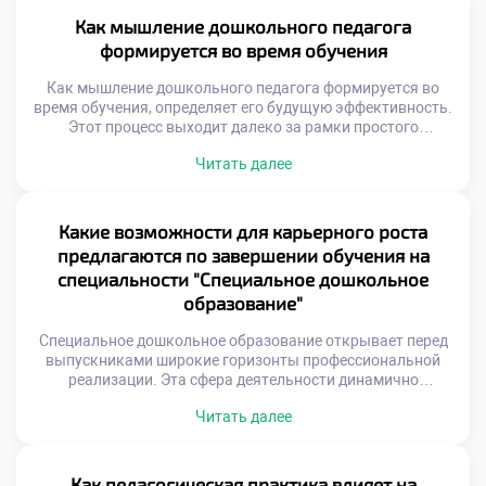
социализацию малыша. Грамотный специалист умеет
распознавать скрытые причины беспокойства. Он
Как мышление дошкольного педагога
трансформирует негативные переживания в ресурс для
формируется во время обучения
роста. Профессиональная помощь возвращает ребенку
[…]
Как мышление дошкольного педагога формируется во
время обучения, определяет его будущую эффективность.
Этот процесс выходит далеко за рамки простого
запоминания фактов. Студент учится видеть мир глазами
Читать далее
ребенка. Формируется особый профессиональный взгляд
на реальность. Без такой трансформации невозможно
стать настоящим мастером. Обучение в техникуме
запускает сложные когнитивные механизмы.
Какие возможности для карьерного роста
Теоретические знания переплавляются в практические
предлагаются по завершении обучения на
умения. Меняется сама […]
специальности "Специальное дошкольное
образование"
Специальное дошкольное образование открывает перед
выпускниками широкие горизонты профессиональной
реализации. Эта сфера деятельности динамично
развивается и требует квалифицированных кадров
Читать далее
постоянно. Диплом специалиста становится надежным
фундаментом для построения успешной карьеры.
Выпускники востребованы не только в государственных,
но и в частных учреждениях. Профессиональный путь
Как педагогическая практика влияет на