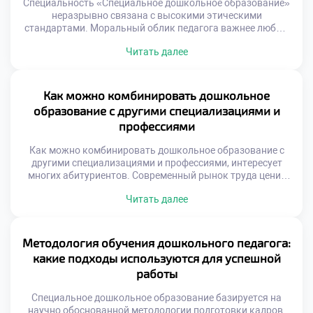
Специальность «Специальное дошкольное образование»
неразрывно связана с высокими этическими
стандартами. Моральный облик педагога важнее любых
методических знаний. Дети с особыми потребностями
Читать далее
требуют особого доверия и чуткости. Профессиональная
этика является фундаментом всей коррекционной
работы. Без нравственной базы знания остаются
мертвым грузом. Важно подать документы в техникум
Как можно комбинировать дошкольное
осознанно и ответственно. Абитуриент должен понимать
образование с другими специализациями и
глубину моральной ответственности профессии. […]
профессиями
Как можно комбинировать дошкольное образование с
другими специализациями и профессиями, интересует
многих абитуриентов. Современный рынок труда ценит
мультидисциплинарность специалистов. Узкая
Читать далее
квалификация постепенно уступает место широким
компетенциям. Синтез знаний создает уникальную
профессиональную нишу. Педагог с дополнительными
навыками становится незаменимым экспертом.
Методология обучения дошкольного педагога:
Междисциплинарный подход обогащает
какие подходы используются для успешной
образовательную практику. Знания из смежных областей
работы
дают новые инструменты. Ребенок рассматривается как
целостная […]
Специальное дошкольное образование базируется на
научно обоснованной методологии подготовки кадров.