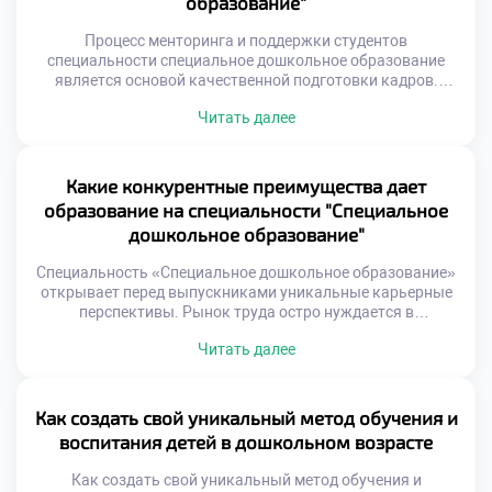
образование"
процесса. Дети взаимодействуют друг с другом, […]
Процесс менторинга и поддержки студентов
специальности специальное дошкольное образование
является основой качественной подготовки кадров.
Наставничество выходит далеко за рамки обычного
Читать далее
академического кураторства. Это глубокое
профессиональное сопровождение личности будущего
педагога. Ментор помогает трансформировать
теоретические знания в живую практику. Поддержка в
Какие конкурентные преимущества дает
этой сфере имеет свою уникальную специфику. Работа с
образование на специальности "Специальное
особыми детьми требует высокой эмоциональной
дошкольное образование"
устойчивости. Студенты нуждаются […]
Специальность «Специальное дошкольное образование»
открывает перед выпускниками уникальные карьерные
перспективы. Рынок труда остро нуждается в
квалифицированных кадрах этой сферы. Конкуренция
Читать далее
среди соискателей здесь значительно ниже, чем в
массовых профессиях. Работодатели ценят узкую
специализацию и глубокие знания. Образование в данной
области становится надежным социальным лифтом.
Как создать свой уникальный метод обучения и
Важно подать документы в техникум уже сегодня для
воспитания детей в дошкольном возрасте
получения востребованной профессии. […]
Как создать свой уникальный метод обучения и