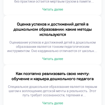
без практики остается мертвым грузом в памяти
студента. Практика без теории превращается в
Читать далее
механическое ремесло. Успешный специалист умеет
интегрировать оба компонента. Важно при выборе
специальности подать документы в техникум с
пониманием этой взаимосвязи. Образовательный
Оценка успехов и достижений детей в
процесс строится на постоянном диалоге науки и жизни.
дошкольном образовании: какие методы
Только синтез […]
используются
Оценивание успехов и достижений детей в дошкольном
образовании является тонким педагогическим
инструментом. Оно кардинально отличается от школьной
системы отметок. Главная цель здесь — поддержка
Читать далее
развития, а не контроль. Педагог фиксирует динамику
индивидуальных изменений ребенка. Это позволяет
корректировать образовательный маршрут
своевременно. Правильная оценка вдохновляет малыша
Как поэтапно реализовать свою мечту:
на новые свершения. Специальность «Специальное
обучение и карьера дошкольного педагога
дошкольное образование» учит гуманистическому
подходу к […]
Специальное дошкольное образование является первым
шагом к воплощению детской мечты в реальность. Этот
путь требует осознанности, терпения и
последовательного движения вперед. Профессиональное
Читать далее
становление начинается с правильного выбора учебного