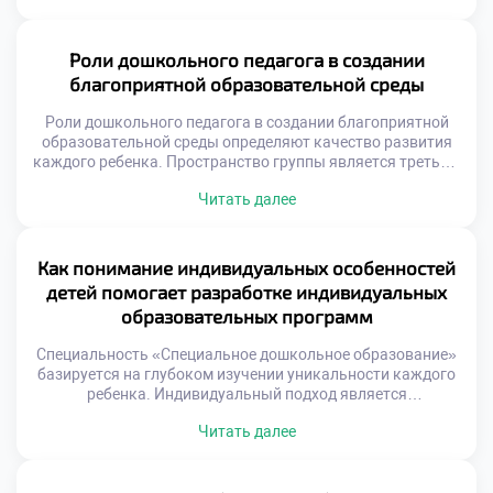
заведения. Каждый этап приближает будущего
специалиста к заветной цели. Мечта работать с детьми
трансформируется в конкретный план действий.
Роли дошкольного педагога в создании
Абитуриенты изучают требования к профессии и свои
благоприятной образовательной среды
возможности. Важным […]
Роли дошкольного педагога в создании благоприятной
образовательной среды определяют качество развития
каждого ребенка. Пространство группы является третьим
воспитателем наравне со взрослыми. Физическая и
Читать далее
психологическая атмосфера влияет на обучение
напрямую. Педагог выступает главным архитектором
этого важного пространства ежедневно. Среда должна
быть безопасной, развивающей и эстетичной
Как понимание индивидуальных особенностей
одновременно. Она отражает ценности инклюзии и
детей помогает разработке индивидуальных
уважения к личности. Каждый элемент […]
образовательных программ
Специальность «Специальное дошкольное образование»
базируется на глубоком изучении уникальности каждого
ребенка. Индивидуальный подход является
краеугольным камнем современной дефектологии. Без
Читать далее
понимания особенностей малыша программа остается
формальным документом. Образование учит видеть
личность за любым диагнозом. Важно подать документы