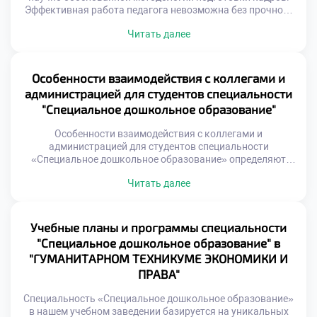
Эффективная работа педагога невозможна без прочного
теоретического фундамента. Современные подходы к
Читать далее
обучению формируют целостную систему
профессиональных компетенций. Выпускники становятся
универсальными специалистами, готовыми к реальным
вызовам профессии. Методология обучения постоянно
Особенности взаимодействия с коллегами и
совершенствуется и адаптируется к требованиям
администрацией для студентов специальности
времени. Образовательный процесс интегрирует
"Специальное дошкольное образование"
классические традиции и инновационные практики.
Студенты осваивают […]
Особенности взаимодействия с коллегами и
администрацией для студентов специальности
«Специальное дошкольное образование» определяют
успех адаптации. Профессиональная коммуникация
Читать далее
является таким же важным навыком, как и методика. Без
умения договариваться коррекционная работа теряет
эффективность. Студент должен освоить этикет делового
общения в коллективе. Взаимодействие в саду строится
Учебные планы и программы специальности
на четкой субординации и уважении. Молодой специалист
"Специальное дошкольное образование" в
учится занимать свое место […]
"ГУМАНИТАРНОМ ТЕХНИКУМЕ ЭКОНОМИКИ И
ПРАВА"
Специальность «Специальное дошкольное образование»
в нашем учебном заведении базируется на уникальных