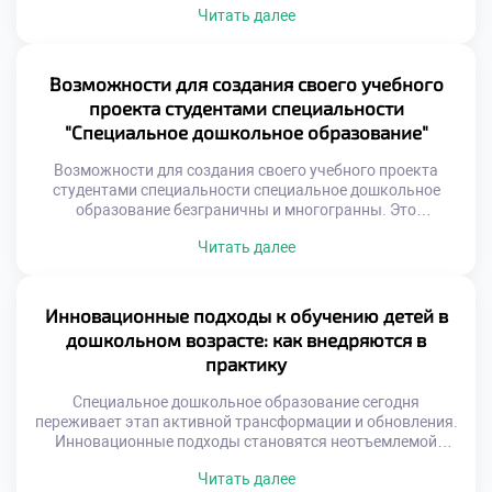
Читать далее
развития. Они учитывают индивидуальные особенности
восприятия каждого ребенка. Обучение превращается в
увлекательное путешествие открытий и познания.
Педагог становится исследователем детского потенциала
Возможности для создания своего учебного
и талантов. Важно подать документы в техникум для
проекта студентами специальности
освоения этих передовых технологий. Будущие
"Специальное дошкольное образование"
специалисты учатся видеть возможности […]
Возможности для создания своего учебного проекта
студентами специальности специальное дошкольное
образование безграничны и многогранны. Это
пространство для реализации творческого потенциала
Читать далее
будущего педагога. Проектная деятельность связывает
теорию с реальной практикой. Студент учится решать
актуальные проблемы самостоятельно. Такой опыт
формирует уверенность в собственных силах. Учебный
Инновационные подходы к обучению детей в
проект отличается от курсовой работы практической
дошкольном возрасте: как внедряются в
направленностью. Он нацелен на получение конкретного
практику
[…]
Специальное дошкольное образование сегодня
переживает этап активной трансформации и обновления.
Инновационные подходы становятся неотъемлемой
частью современного воспитательного процесса.
Читать далее
Традиционные методы гармонично сочетаются с новыми