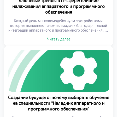
Ключевые тренды в IT-сфере: влияние
налаживания аппаратного и программного
обеспечения
Каждый день мы взаимодействуем с устройствами,
которые выполняют сложные задачи благодаря тесной
интеграции аппаратного и программного обеспечения. От
смартфонов до промышленных роботов — за каждым
Читать далее
устройством стоит слаженная работа «железа» и кода.
Однако мало кто задумывается о том, что успех таких
технологий напрямую зависит от профессионалов,
способных наладить их взаимодействие. Сегодня IT-сфера
переживает эпоху стремительных […]
Создание будущего: почему выбирать обучение
на специальности "Наладчик аппаратного и
программного обеспечения"