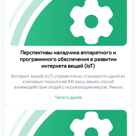
методы становятся неотъемлемой частью этого
процесса, позволяя студентам глубже понять сложные
технические процессы. Профессиональная подготовка
предполагает овладение […]
Перспективы наладчика аппаратного и
программного обеспечения в развитии
интернета вещей (IoT)
Интернет вещей (IoT) стремительно становится одной из
ключевых технологий XXI века, меняя способ
взаимодействия людей с окружающим миром. Умные
устройства, подключенные к единой сети, проникают в
Читать далее
каждый аспект нашей жизни: от бытовых приборов до
сложных промышленных систем. Однако за кажущейся
простотой работы IoT скрывается сложная
инфраструктура, требующая постоянного контроля и
настройки. Именно здесь на первый […]