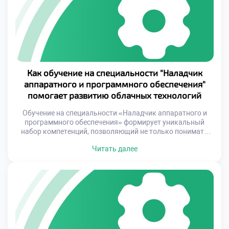
стратегического планирования. […]
Как обучение на специальности "Наладчик
аппаратного и программного обеспечения"
помогает развитию облачных технологий
Обучение на специальности «Наладчик аппаратного и
программного обеспечения» формирует уникальный
набор компетенций, позволяющий не только понимать
принципы работы оборудования и программ, но и
Читать далее
адаптировать их под требования современных облачных
платформ. Это дает возможность специалистам быть
универсальными звеньями между физическими
ресурсами и виртуальными решениями. Такие навыки
становятся особенно важными, учитывая постоянное
развитие облачных технологий и необходимость […]