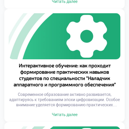
Читать далее
выпускники могли внедрять энергоэффективные
решения и минимизировать негативное воздействие
технологий на окружающую среду. Устойчивое развитие
требует нового подхода к подготовке специалистов.
Профессионалы должны не только обладать
техническими знаниями, но и пониманием экологических
аспектов своей деятельности. Это […]
Интерактивное обучение: как проходит
формирование практических навыков
студентов по специальности "Наладчик
аппаратного и программного обеспечения"
Современное образование активно развивается,
адаптируясь к требованиям эпохи цифровизации. Особое
внимание уделяется формированию практических
навыков у будущих специалистов технического профиля.
Читать далее
Специальность «Наладчик аппаратного и программного
обеспечения» требует особого подхода к обучению, где
теория тесно переплетается с практикой. Интерактивные