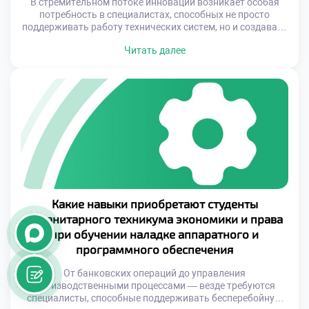
В стремительном потоке инноваций возникает особая
потребность в специалистах, способных не просто
поддерживать работу технических систем, но и создавать
новые решения для постоянно меняющихся задач.
Читать далее
Профессия наладчика аппаратного и программного
обеспечения представляет собой уникальный синтез
технической экспертизы и креативного подхода к
решению проблем. В мире, где каждое устройство
становится умнее, а каждый процесс автоматизируется,
роль […]
Какие навыки приобретают студенты
Гуманитарного техникума экономики и права
при обучении наладке аппаратного и
программного обеспечения
От банковских операций до управления
производственными процессами — везде требуются
специалисты, способные поддерживать бесперебойную