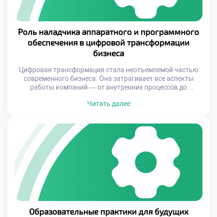
Роль наладчика аппаратного и программного
обеспечения в цифровой трансформации
бизнеса
Цифровая трансформация стала неотъемлемой частью
современного бизнеса. Она затрагивает все аспекты
работы компаний — от внутренних процессов до
взаимодействия с клиентами. Однако успешная
Читать далее
интеграция новых технологий невозможна без
специалистов, которые способны объединить
аппаратные и программные решения в единую
функциональную систему. Именно наладчики
аппаратного и программного обеспечения выступают
ключевыми фигурами в этом процессе, обеспечивая
стабильность и […]
Образовательные практики для будущих