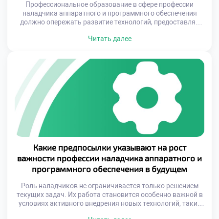
Профессиональное образование в сфере профессии
наладчика аппаратного и программного обеспечения
должно опережать развитие технологий, предоставляя
студентам возможность работать с оборудованием и
Читать далее
программными решениями последнего поколения. Только
так можно подготовить конкурентоспособных
специалистов, способных решать самые сложные задачи
в области IT-инфраструктуры. При этом важно создавать
условия, где теоретические знания гармонично
сочетаются с практическими навыками. Качество
подготовки напрямую […]
Какие предпосылки указывают на рост
важности профессии наладчика аппаратного и
программного обеспечения в будущем
Роль наладчиков не ограничивается только решением
текущих задач. Их работа становится особенно важной в
условиях активного внедрения новых технологий, таких
как искусственный интеллект, интернет вещей и