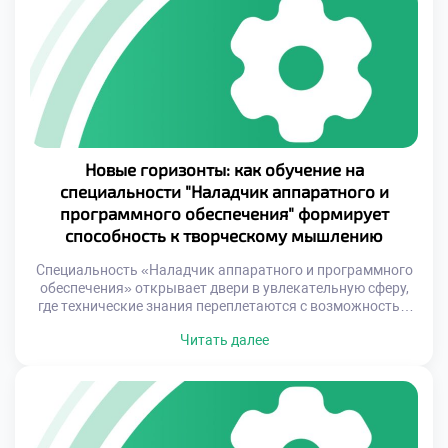
карьеру на международной арене. Обучение на этой
специальности предоставляет доступ к передовым
знаниям и практикам, которые […]
Новые горизонты: как обучение на
специальности "Наладчик аппаратного и
программного обеспечения" формирует
способность к творческому мышлению
Специальность «Наладчик аппаратного и программного
обеспечения» открывает двери в увлекательную сферу,
где технические знания переплетаются с возможностью
воплощать идеи в реальность. В основе этой профессии
Читать далее
лежит не просто механическое выполнение операций, а
постоянный поиск новых решений и подходов, что требует
от специалиста гибкости ума и креативности. Обучение на
этой специальности — это не только освоение […]