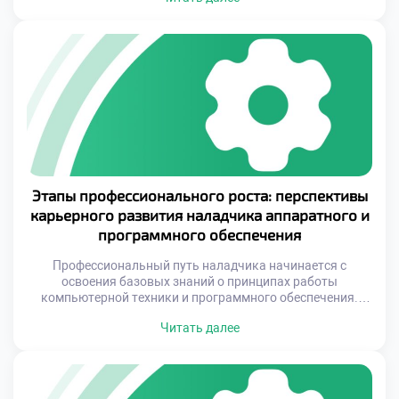
профессии сталкиваются с угрозами автоматизации и
устаревания, эксперты в данной области продолжают
оставаться востребованными, наполняя свои будни
увлекательными задачами и реализацией […]
Этапы профессионального роста: перспективы
карьерного развития наладчика аппаратного и
программного обеспечения
Профессиональный путь наладчика начинается с
освоения базовых знаний о принципах работы
компьютерной техники и программного обеспечения.
Однако это лишь стартовая точка. Современные
Читать далее
технологии развиваются стремительно, и успешный
специалист должен постоянно совершенствовать свои
компетенции, адаптируясь к изменениям. От начального
уровня до высоких позиций в IT-сфере — каждый этап
карьеры требует определенных усилий, знаний и