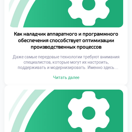
Как наладчик аппаратного и программного
обеспечения способствует оптимизации
производственных процессов
Даже самые передовые технологии требуют внимания
специалистов, которые могут их настроить,
поддерживать и модернизировать. Именно здесь
ключевую роль играет наладчик аппаратного и
Читать далее
программного обеспечения – профессионал, который
способен объединить механические и цифровые аспекты
производства в единое функциональное целое. Этот
специалист становится связующим звеном между
техническими возможностями оборудования и
реальными потребностями бизнеса. Оптимизация
производственных процессов напрямую […]