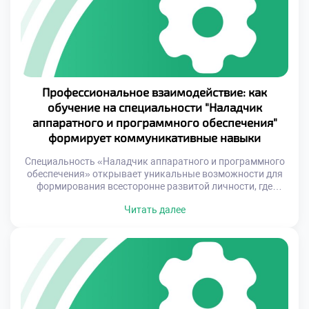
Профессия наладчика представляет собой синтез
теоретических знаний и […]
Профессиональное взаимодействие: как
обучение на специальности "Наладчик
аппаратного и программного обеспечения"
формирует коммуникативные навыки
Специальность «Наладчик аппаратного и программного
обеспечения» открывает уникальные возможности для
формирования всесторонне развитой личности, где
техническая компетентность гармонично сочетается с
Читать далее
навыками межличностного общения. Процесс обучения в
учебном заведении построен таким образом, что
студенты ежедневно сталкиваются с ситуациями,
требующими эффективного взаимодействия.
Профессиональная деятельность наладчика
предполагает постоянное взаимодействие с различными
категориями людей – от коллег-специалистов до
конечных […]