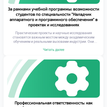
За рамками учебной программы: возможности
студентов по специальности "Наладчик
аппаратного и программного обеспечения" в
проектах и исследованиях
Практические проекты и научные исследования
становятся важным мостом между академическим
обучением и реальными вызовами индустрии. Они
позволяют студентам не только применить полученные
Читать далее
знания, но и создать собственные решения, которые
могут быть внедрены в реальные системы. Это
уникальная возможность увидеть, как абстрактные
концепции превращаются в конкретные продукты или
услуги, способные изменить жизнь людей. Особенно
важно, что […]
Профессиональная ответственность: как