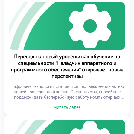
специалистов, которые обеспечивают взаимодействие
аппаратных и программных компонентов. Именно
наладчики аппаратного и […]
Перевод на новый уровень: как обучение по
специальности "Наладчик аппаратного и
программного обеспечения" открывает новые
перспективы
Цифровые технологии становятся неотъемлемой частью
нашей повседневной жизни. Специалисты, способные
поддерживать бесперебойную работу компьютерных
систем и программного обеспечения, становятся
Читать далее
особенно востребованными. Обучение по специальности
«Наладчик аппаратного и программного обеспечения»
предлагает уникальную возможность освоить
комплексный подход к решению технических задач,
сочетая глубокие знания в области hardware и software.