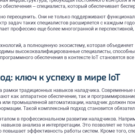
ная инфраструктура, требующая постоянного контроля и н
 обеспечения – специалиста, который обеспечивает беспер
но переоценить. Они не только поддерживают функциональ
ктр задач таких специалистов расширяется с каждым годо
лает профессию еще более многогранной и перспективной,
технологий, а полноценную экосистему, которая объединяет
одимы высококвалифицированные специалисты, способные
программного обеспечения в контексте IoT становятся вс
д: ключ к успеху в мире
IoT
 за рамки традиционных навыков наладчика. Современные
т как аппаратное обеспечение, так и программирование, 
а или промышленной автоматизации, наладчик должен пон
рмации. Такой комплексный подход становится обязатель
этапом в профессиональном развитии наладчиков. Наприм
 навыков анализа и интерпретации. Это позволяет не толь
но повышает эффективность работы систем. Кроме того, с