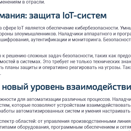
менениям в отрасли.
мания: защита IoT-систем
сфере IoT является обеспечение кибербезопасности. Умны
тороны злоумышленников. Наладчики аппаратного и прогр
 шифрования, аутентификации и мониторинга. Безопасност
 к решению сложных задач безопасности, таких как предо
остей в системах. Это требует не только технических зна
ь планы защиты и оперативно реагировать на угрозы. Так
.
 новый уровень взаимодейств
ожности для автоматизации различных процессов. Наладчи
тем, которые позволяют устройствам взаимодействовать д
работы автоматизированных систем и умения настраивать 
спектр областей: от управления производственными лини
типами оборудования, программным обеспечением и сетям