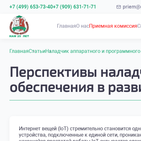
+7 (499) 653-73-40
+7 (909) 631-71-71
priem@g
Главная
О нас
Приемная комиссия
С
Главная
Статьи
Наладчик аппаратного и программного
Перспективы налад
обеспечения в разв
Интернет вещей (IoT) стремительно становится о
устройства, подключенные к единой сети, проник