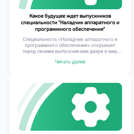
Какое будущее ждет выпускников
специальности "Наладчик аппаратного и
программного обеспечения"
Специальность «Наладчик аппаратного и
программного обеспечения» открывает
перед своими выпускниками двери в мир
высоких технологий, где те, кто осваивает
Читать далее
тонкости настройки и оптимизации систем,
становятся незаменимыми на рынке труда. В
то время как многие профессии
сталкиваются с угрозами автоматизации и
устаревания, эксперты в данной области
продолжают оставаться востребованными,
наполняя свои будни увлекательными
задачами и реализацией […]