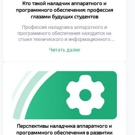
Кто такой наладчик аппаратного и
программного обеспечения: профессия
глазами будущих студентов
Профессия наладчика аппаратного и
программного обеспечения находится на
стыке технического и информационного
направлений, что делает её уникальной и
Читать далее
востребованной. Наладчики не только
ремонтируют устройства и устраняют сбои,
но и оптимизируют их работу, создавая
условия для максимальной
производительности. Это требует глубоких
знаний как в области электроники, так и в
сфере программирования. Для будущих
студентов выбор этой […]
Перспективы наладчика аппаратного и
программного обеспечения в развитии