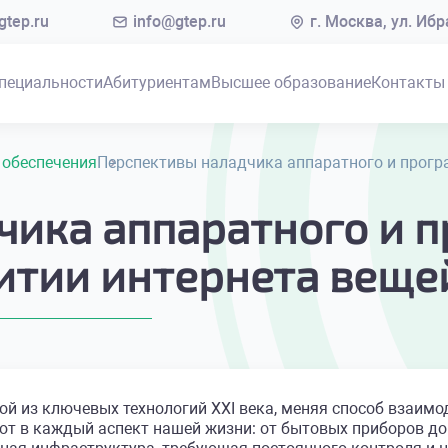
tep.ru
info@gtep.ru
г. Москва, ул. Иб
пециальности
Абитуриентам
Высшее образование
Контакты
 обеспечения
Перспективы наладчика аппаратного и програ
чика аппаратного и 
итии интернета вещей
дной из ключевых технологий XXI века, меняя способ вза
ают в каждый аспект нашей жизни: от бытовых приборов 