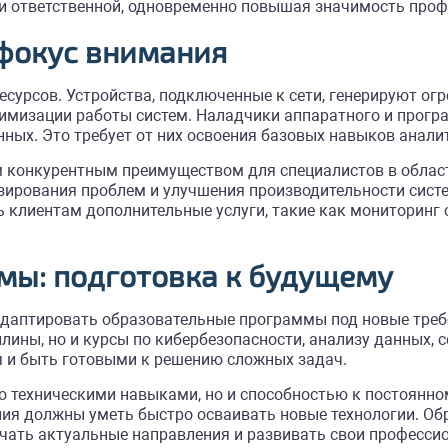
 и ответственной, одновременно повышая значимость проф
 фокус внимания
ресурсов. Устройства, подключенные к сети, генерируют 
тимизации работы систем. Наладчики аппаратного и прогр
нных. Это требует от них освоения базовых навыков анал
конкурентным преимуществом для специалистов в области
зирования проблем и улучшения производительности систе
ь клиентам дополнительные услуги, такие как мониторинг
мы: подготовка к будущему
 адаптировать образовательные программы под новые тре
ины, но и курсы по кибербезопасности, анализу данных, 
я и быть готовыми к решению сложных задач.
 техническими навыками, но и способностью к постоянном
ния должны уметь быстро осваивать новые технологии. О
чать актуальные направления и развивать свои професси