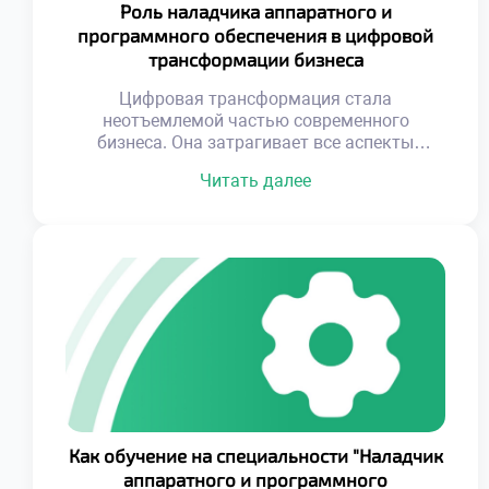
Роль наладчика аппаратного и
программного обеспечения в цифровой
трансформации бизнеса
Цифровая трансформация стала
неотъемлемой частью современного
бизнеса. Она затрагивает все аспекты
работы компаний — от внутренних процессов
Читать далее
до взаимодействия с клиентами. Однако
успешная интеграция новых технологий
невозможна без специалистов, которые
способны объединить аппаратные и
программные решения в единую
функциональную систему. Именно наладчики
аппаратного и программного обеспечения
выступают ключевыми фигурами в этом
процессе, обеспечивая стабильность и […]
Как обучение на специальности "Наладчик
аппаратного и программного