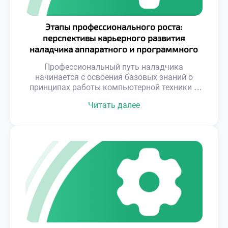
Этапы профессионального роста:
перспективы карьерного развития
наладчика аппаратного и программного
обеспечения
Профессиональный путь наладчика
начинается с освоения базовых знаний о
принципах работы компьютерной техники и
программного обеспечения. Однако это лишь
Читать далее
стартовая точка. Современные технологии
развиваются стремительно, и успешный
специалист должен постоянно
совершенствовать свои компетенции,
адаптируясь к изменениям. От начального
уровня до высоких позиций в IT-сфере —
каждый этап карьеры требует определенных
усилий, знаний и стратегического
планирования. […]