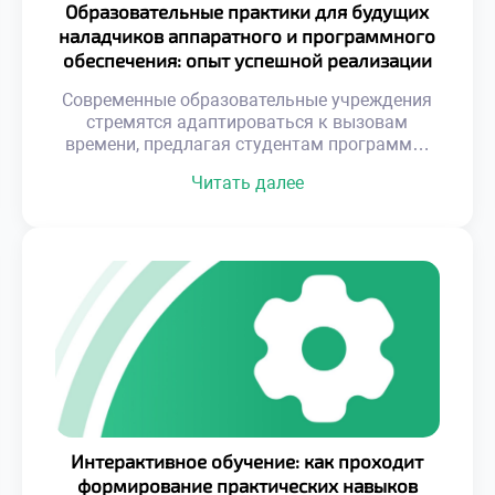
Образовательные практики для будущих
наладчиков аппаратного и программного
обеспечения: опыт успешной реализации
Современные образовательные учреждения
стремятся адаптироваться к вызовам
времени, предлагая студентам программы,
которые готовят их к реальным условиям
Читать далее
работы. Это достигается за счет интеграции
передовых методик обучения, использования
актуальных технологий и тесного
сотрудничества с компаниями-партнерами.
Такой подход позволяет не только развивать
у студентов необходимые компетенции, но и
формировать у них уверенность в своих
силах, что является […]
Интерактивное обучение: как проходит
формирование практических навыков