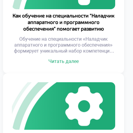
Как обучение на специальности "Наладчик
аппаратного и программного
обеспечения" помогает развитию
облачных технологий
Обучение на специальности «Наладчик
аппаратного и программного обеспечения»
формирует уникальный набор компетенций,
позволяющий не только понимать принципы
Читать далее
работы оборудования и программ, но и
адаптировать их под требования
современных облачных платформ. Это дает
возможность специалистам быть
универсальными звеньями между
физическими ресурсами и виртуальными
решениями. Такие навыки становятся
особенно важными, учитывая постоянное
развитие облачных технологий и
необходимость […]