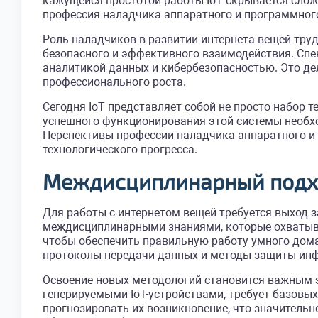
кажущейся простотой работы IoT скрывается слож
профессия наладчика аппаратного и программного
Роль наладчиков в развитии интернета вещей труд
безопасного и эффективного взаимодействия. Спе
аналитикой данных и кибербезопасностью. Это де
профессионального роста.
Сегодня IoT представляет собой не просто набор 
успешного функционирования этой системы необх
Перспективы профессии наладчика аппаратного и 
технологического прогресса.
Междисциплинарный подхо
Для работы с интернетом вещей требуется выход
междисциплинарными знаниями, которые охватываю
чтобы обеспечить правильную работу умного дом
протоколы передачи данных и методы защиты инфо
Освоение новых методологий становится важным 
генерируемыми IoT-устройствами, требует базовых
прогнозировать их возникновение, что значитель