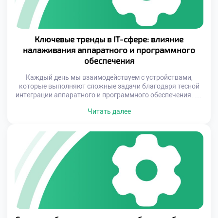
Ключевые тренды в IT-сфере: влияние
налаживания аппаратного и программного
обеспечения
Каждый день мы взаимодействуем с устройствами,
которые выполняют сложные задачи благодаря тесной
интеграции аппаратного и программного обеспечения. От
смартфонов до промышленных роботов — за каждым
Читать далее
устройством стоит слаженная работа «железа» и кода.
Однако мало кто задумывается о том, что успех таких
технологий напрямую зависит от профессионалов,
способных наладить их взаимодействие. Сегодня IT-сфера
переживает эпоху стремительных […]