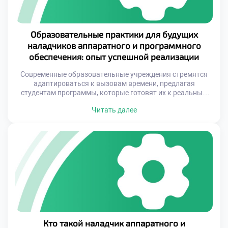
Образовательные практики для будущих
наладчиков аппаратного и программного
обеспечения: опыт успешной реализации
Современные образовательные учреждения стремятся
адаптироваться к вызовам времени, предлагая
студентам программы, которые готовят их к реальным
условиям работы. Это достигается за счет интеграции
Читать далее
передовых методик обучения, использования актуальных
технологий и тесного сотрудничества с компаниями-
партнерами. Такой подход позволяет не только
развивать у студентов необходимые компетенции, но и
формировать у них уверенность в своих силах, что
является […]
Кто такой наладчик аппаратного и