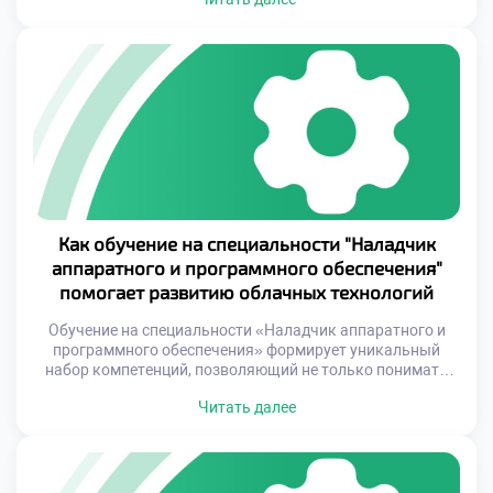
технологии развиваются стремительно, и успешный
специалист должен постоянно совершенствовать свои
компетенции, адаптируясь к изменениям. От начального
уровня до высоких позиций в IT-сфере — каждый этап
карьеры требует определенных усилий, знаний и
стратегического планирования. […]
Как обучение на специальности "Наладчик
аппаратного и программного обеспечения"
помогает развитию облачных технологий
Обучение на специальности «Наладчик аппаратного и
программного обеспечения» формирует уникальный
набор компетенций, позволяющий не только понимать
принципы работы оборудования и программ, но и
Читать далее
адаптировать их под требования современных облачных
платформ. Это дает возможность специалистам быть
универсальными звеньями между физическими
ресурсами и виртуальными решениями. Такие навыки
становятся особенно важными, учитывая постоянное