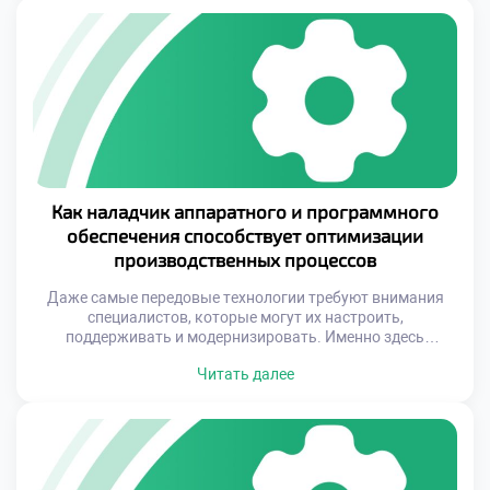
от специалиста гибкости ума и креативности. Обучение на
этой специальности — это не только освоение […]
Как наладчик аппаратного и программного
обеспечения способствует оптимизации
производственных процессов
Даже самые передовые технологии требуют внимания
специалистов, которые могут их настроить,
поддерживать и модернизировать. Именно здесь
ключевую роль играет наладчик аппаратного и
Читать далее
программного обеспечения – профессионал, который
способен объединить механические и цифровые аспекты
производства в единое функциональное целое. Этот
специалист становится связующим звеном между
техническими возможностями оборудования и
реальными потребностями бизнеса. Оптимизация