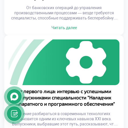
От банковских операций до управления
производственными процессами — везде требуются
специалисты, способные поддерживать бесперебойную
работу технических систем. Именно такие профессионалы
Читать далее
формируются в Гуманитарном техникуме экономики и
права, где студенты осваивают уникальное направление
по наладке аппаратного и программного обеспечения.
Это не просто обучение работе с компьютерами или
сетями — это погружение в сложный мир IT, где […]
От первого лица: интервью с успешными
выпускниками специальности "Наладчик
аппаратного и программного обеспечения"
Умение разбираться в современных технологиях
становится одним из ключевых навыков XXI века.
Выпускники, выбравшие этот путь, рассказывают, что