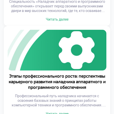
Специальность «Наладчик аппаратного и программного
обеспечения» открывает перед своими выпускниками
двери в мир высоких технологий, где те, кто осваивает
тонкости настройки и оптимизации систем, становятся
Читать далее
незаменимыми на рынке труда. В то время как многие
профессии сталкиваются с угрозами автоматизации и
устаревания, эксперты в данной области продолжают
оставаться востребованными, наполняя свои будни
увлекательными задачами и реализацией […]
Этапы профессионального роста: перспективы
карьерного развития наладчика аппаратного и
программного обеспечения
Профессиональный путь наладчика начинается с
освоения базовых знаний о принципах работы
компьютерной техники и программного обеспечения.
Однако это лишь стартовая точка. Современные
Читать далее