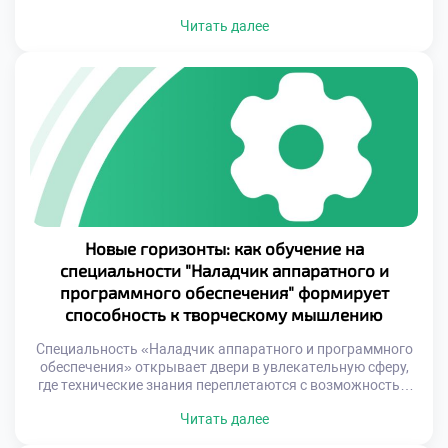
навыки, но и стать частью глобального
Читать далее
профессионального сообщества. Это направление
обучения позволяет студентам выйти за рамки
локальных ограничений и начать формировать свою
карьеру на международной арене. Обучение на этой
специальности предоставляет доступ к передовым
знаниям и практикам, которые […]
Новые горизонты: как обучение на
специальности "Наладчик аппаратного и
программного обеспечения" формирует
способность к творческому мышлению
Специальность «Наладчик аппаратного и программного
обеспечения» открывает двери в увлекательную сферу,
где технические знания переплетаются с возможностью
воплощать идеи в реальность. В основе этой профессии
Читать далее
лежит не просто механическое выполнение операций, а
постоянный поиск новых решений и подходов, что требует