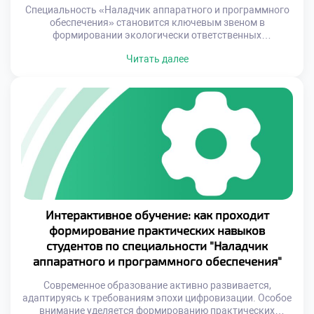
Специальность «Наладчик аппаратного и программного
обеспечения» становится ключевым звеном в
формировании экологически ответственных
специалистов. Обучение строится таким образом, чтобы
Читать далее
выпускники могли внедрять энергоэффективные
решения и минимизировать негативное воздействие
технологий на окружающую среду. Устойчивое развитие
требует нового подхода к подготовке специалистов.
Профессионалы должны не только обладать
техническими знаниями, но и пониманием экологических
аспектов своей деятельности. Это […]
Интерактивное обучение: как проходит
формирование практических навыков
студентов по специальности "Наладчик
аппаратного и программного обеспечения"
Современное образование активно развивается,
адаптируясь к требованиям эпохи цифровизации. Особое
внимание уделяется формированию практических