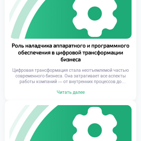
развитие облачных технологий и необходимость […]
Роль наладчика аппаратного и программного
обеспечения в цифровой трансформации
бизнеса
Цифровая трансформация стала неотъемлемой частью
современного бизнеса. Она затрагивает все аспекты
работы компаний — от внутренних процессов до
взаимодействия с клиентами. Однако успешная
Читать далее
интеграция новых технологий невозможна без
специалистов, которые способны объединить
аппаратные и программные решения в единую
функциональную систему. Именно наладчики
аппаратного и программного обеспечения выступают
ключевыми фигурами в этом процессе, обеспечивая
стабильность и […]