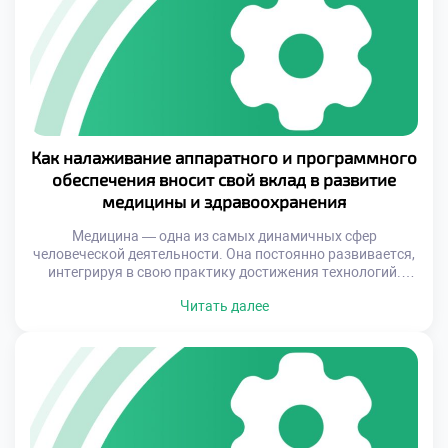
Профессиональная деятельность наладчика
предполагает постоянное взаимодействие с различными
категориями людей – от коллег-специалистов до
конечных […]
Как налаживание аппаратного и программного
обеспечения вносит свой вклад в развитие
медицины и здравоохранения
Медицина — одна из самых динамичных сфер
человеческой деятельности. Она постоянно развивается,
интегрируя в свою практику достижения технологий.
Однако мало кто задумывается о том, что за каждым
Читать далее
успешным внедрением новой системы или устройства
стоит слаженная работа специалистов, которые
занимаются настройкой аппаратного и программного
обеспечения. Без их усилий даже самые продвинутые
технологии остаются лишь идеями на […]