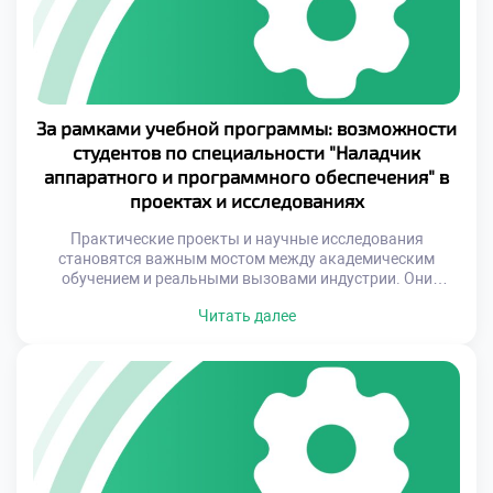
производственных процессов напрямую […]
За рамками учебной программы: возможности
студентов по специальности "Наладчик
аппаратного и программного обеспечения" в
проектах и исследованиях
Практические проекты и научные исследования
становятся важным мостом между академическим
обучением и реальными вызовами индустрии. Они
позволяют студентам не только применить полученные
Читать далее
знания, но и создать собственные решения, которые
могут быть внедрены в реальные системы. Это
уникальная возможность увидеть, как абстрактные
концепции превращаются в конкретные продукты или
услуги, способные изменить жизнь людей. Особенно
важно, что […]