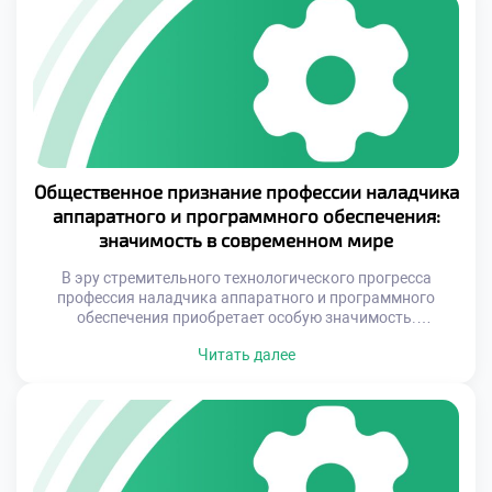
инфраструктура, требующая постоянного контроля и
настройки. Именно здесь на первый […]
Общественное признание профессии наладчика
аппаратного и программного обеспечения:
значимость в современном мире
В эру стремительного технологического прогресса
профессия наладчика аппаратного и программного
обеспечения приобретает особую значимость.
Современное общество все больше зависит от грамотной
Читать далее
настройки и обслуживания оборудования, которое
становится неотъемлемой частью нашей жизни.
Качественная работа наладчика – это не просто
техническая работа, это искусство понимать и
адаптировать технологии под нужды пользователей,
создавая тем самым базу для эффективного […]