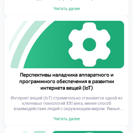
навыков у будущих специалистов технического профиля.
Читать далее
Специальность «Наладчик аппаратного и программного
обеспечения» требует особого подхода к обучению, где
теория тесно переплетается с практикой. Интерактивные
методы становятся неотъемлемой частью этого
процесса, позволяя студентам глубже понять сложные
технические процессы. Профессиональная подготовка
предполагает овладение […]
Перспективы наладчика аппаратного и
программного обеспечения в развитии
интернета вещей (IoT)
Интернет вещей (IoT) стремительно становится одной из
ключевых технологий XXI века, меняя способ
взаимодействия людей с окружающим миром. Умные
устройства, подключенные к единой сети, проникают в
Читать далее
каждый аспект нашей жизни: от бытовых приборов до
сложных промышленных систем. Однако за кажущейся
простотой работы IoT скрывается сложная