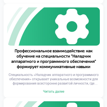
«Наладчик аппаратного и программного обеспечения»
предлагает уникальную возможность освоить
комплексный подход к решению технических задач,
сочетая глубокие знания в области hardware и software.
Профессия наладчика представляет собой синтез
теоретических знаний и […]
Профессиональное взаимодействие: как
обучение на специальности "Наладчик
аппаратного и программного обеспечения"
формирует коммуникативные навыки
Специальность «Наладчик аппаратного и программного
обеспечения» открывает уникальные возможности для
формирования всесторонне развитой личности, где
техническая компетентность гармонично сочетается с
Читать далее
навыками межличностного общения. Процесс обучения в
учебном заведении построен таким образом, что
студенты ежедневно сталкиваются с ситуациями,
требующими эффективного взаимодействия.