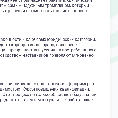
ундамент, прикладная практика, критический
 тем самым надежным трамплином, который
тных решений в самых запутанных правовых
законности и ключевых юридических категорий.
дь то корпоративное право, налоговое
ация превращает выпускника в востребованного
уководством наставников позволяют мгновенно
ние принципиально новых вызовов (например, в
ходимостью. Курсы повышения квалификации,
Этот процесс не только обновляет базу знаний,
 предлагать клиентам актуальные, работающие