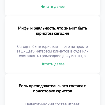
множества факторов, начиная от
Читать далее
фундаментальных академических знаний и
заканчивая умением гибко адаптироваться к
меняющимся реалиям. От защиты базовых
прав граждан до участия в масштабных
международных сделках — спектр
Мифы и реальность: что значит быть
перспектив в этой сфере поистине
юристом сегодня
безграничен. Правовое дело требует не
только острого ума […]
Сегодня быть юристом — это не просто
защищать интересы клиентов в суде или
составлять громоздкие документы, а
настоящее искусство навигации в море
Читать далее
нормативных актов, где мифы о блестящей
карьере соседствуют с суровой реальностью
ежедневной практики. Чтобы успешно
ориентироваться в этом многогранном мире
и гармонично сочетать теорию с практикой,
Роль преподавательского состава в
фундаментальным шагом становится
подготовке юристов
хорошее образование в техникуме […]
Педагогический состав играет