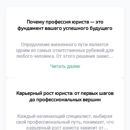
Почему профессия юриста — это
фундамент вашего успешного будущего
Определение жизненного пути является
одним из самых ответственных рубежей для
любого человека. От этого решения зависят
не только профессиональные достижения, но
Читать далее
и личностная эволюция, положение в
социуме и уровень материального достатка.
Юриспруденция в этом плане занимает
уникальную нишу, предоставляя
действенные рычаги воздействия на
Карьерный рост юриста: от первых шагов
общественные процессы и открывая широкие
до профессиональных вершин
горизонты. В этом материале мы разберем,
почему […]
Каждый начинающий специалист, выбирая
свой профессиональный путь, понимает, что
карьерный рост юриста зависит от