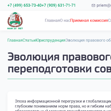
+7 (499) 653-73-40
+7 (909) 631-71-71
priem@g
Главная
О нас
Приемная комиссия
С
Главная
Статьи
Юриспруденция
Эволюция правового об
Эволюция правового
переподготовки со
Эпоха информационной перегрузки и глобализации
глубоким пониманием норм права, но и гибким на