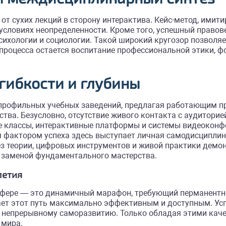
от сухих лекций в сторону интерактива. Кейс-метод, имит
условиях неопределенности. Кроме того, успешный правов
ихологии и социологии. Такой широкий кругозор позволя
 процесса остается воспитание профессиональной этики
гибкости и глубины
 профильных учебных заведений, предлагая работающим п
тва. Безусловно, отсутствие живого контакта с аудитори
 классы, интерактивные платформы и системы видеоконфе
фактором успеха здесь выступает личная самодисциплина
ез теории, цифровых инструментов и живой практики дем
е заменой фундаментального мастерства.
летия
 сфере — это динамичный марафон, требующий перманентн
т этот путь максимально эффективным и доступным. Успе
 к непрерывному саморазвитию. Только обладая этими кач
 мира.