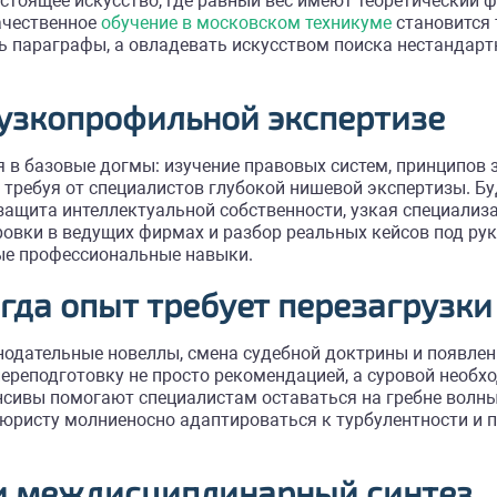
тоящее искусство, где равный вес имеют теоретический ф
ачественное
обучение в московском техникуме
становится
ь параграфы, а овладевать искусством поиска нестандар
 узкопрофильной экспертизе
я в базовые догмы: изучение правовых систем, принципов 
требуя от специалистов глубокой нишевой экспертизы. Бу
ащита интеллектуальной собственности, узкая специализ
жировки в ведущих фирмах и разбор реальных кейсов под р
ые профессиональные навыки.
гда опыт требует перезагрузки
онодательные новеллы, смена судебной доктрины и появле
ереподготовку не просто рекомендацией, а суровой необ
ивы помогают специалистам оставаться на гребне волны. 
я юристу молниеносно адаптироваться к турбулентности и
и междисциплинарный синтез