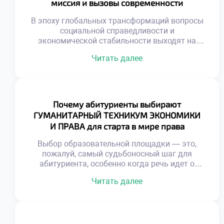
миссия и вызовы современности
закладывает тот самый несокрушимый
фундамент, который превращает вчерашнего
В эпоху глобальных трансформаций вопросы
студента […]
социальной справедливости и
экономической стабильности выходят на
первый план, многократно повышая
Читать далее
значимость правовой профессии.
Специалисты в этой области давно перестали
быть просто толкователями нормативных
актов, превратившись в настоящих
архитекторов общественных изменений и
Почему абитуриенты выбирают
гарантов баланса между частными
ГУМАНИТАРНЫЙ ТЕХНИКУМ ЭКОНОМИКИ
интересами и государственным благом.
И ПРАВА для старта в мире права
Именно поэтому осознанное обучение в
хорошем техникуме становится тем самым
Выбор образовательной площадки — это,
[…]
пожалуй, самый судьбоносный шаг для
абитуриента, особенно когда речь идет о
правовой сфере, где фундамент определяет
Читать далее
всю дальнейшую карьеру. От качества
полученных знаний напрямую зависят
профессиональная компетентность и
способность выдерживать жесткую
конкуренцию на рынке труда. Именно