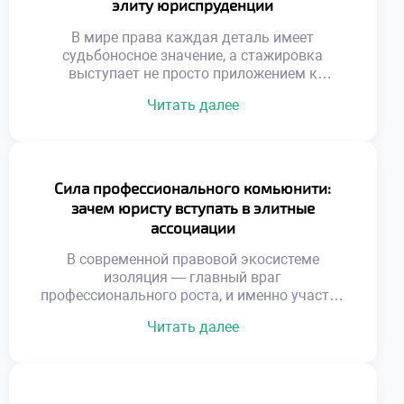
элиту юриспруденции
надежным фундаментом, который позволяет
будущим экспертам […]
В мире права каждая деталь имеет
судьбоносное значение, а стажировка
выступает не просто приложением к
учебному плану, а настоящей кузницей
Читать далее
профессиональных компетенций. Как же
погружение в реальную правовую среду
трансформирует сознание будущего
специалиста и формирует его интуицию?
Именно поэтому осознанное обучение в
Сила профессионального комьюнити:
московском техникуме становится тем
зачем юристу вступать в элитные
самым надежным трамплином, который
ассоциации
позволяет студентам с первых дней […]
В современной правовой экосистеме
изоляция — главный враг
профессионального роста, и именно участие
в профильных гильдиях и ассоциациях
Читать далее
становится маркером принадлежности к
элите юридического сообщества. Интеграция
в такие структуры открывает доступ к
закрытым базам знаний, передовым
практикам и мощному ресурсу