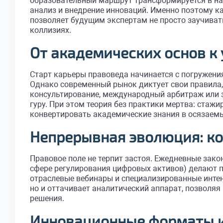
образовательный маршрут трансформируется в нас
анализ и внедрение инноваций. Именно поэтому к
позволяет будущим экспертам не просто заучиват
коллизиях.
От академических основ к
Старт карьеры правоведа начинается с погружени
Однако современный рынок диктует свои правила, 
консультирование, международный арбитраж или з
гуру. При этом теория без практики мертва: ста
конвертировать академические знания в осязаем
Непрерывная эволюция: ко
Правовое поле не терпит застоя. Ежедневные зак
сфере регулирования цифровых активов) делают п
отраслевые вебинары и специализированные интенс
но и оттачивает аналитический аппарат, позволя
решения.
Инновационные форматы 