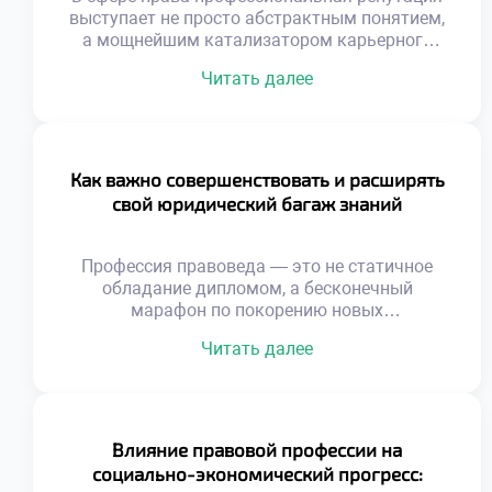
выступает не просто абстрактным понятием,
а мощнейшим катализатором карьерного
роста, способным отворить двери к самым
Читать далее
перспективным возможностям. Подобно
искусной шахматной партии, где каждый ход
просчитан наперед, построение имени
юриста требует безупречного внимания к
деталям, стратегического видения и
Как важно совершенствовать и расширять
выстраивания надежных профессиональных
свой юридический багаж знаний
связей. Чтобы успешно ориентироваться в
этом многогранном мире, где
добросовестная […]
Профессия правоведа — это не статичное
обладание дипломом, а бесконечный
марафон по покорению новых
интеллектуальных вершин и постижению
Читать далее
глубин человеческих отношений. Каждое
новое постановление или судебный
прецедент становится важнейшей вехой,
позволяющей эксперту виртуозно
ориентироваться в самых запутанных
Влияние правовой профессии на
нормативных лабиринтах. Именно поэтому
социально-экономический прогресс:
осознанное обучение в хорошем техникуме