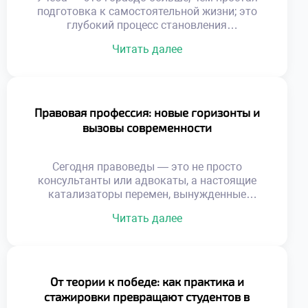
фундаментальным […]
подготовка к самостоятельной жизни; это
глубокий процесс становления
разносторонней личности. Выпускник
Читать далее
юридического профиля, покидающий стены
ГТЭП, обладает уникальным набором
компетенций, способствующих не только
стремительному карьерному взлету, но и
глубокому пониманию тонкостей
Правовая профессия: новые горизонты и
общественных отношений. Такой специалист
вызовы современности
осознает: право представляет собой не
просто свод сухих правил, а действенный
механизм, способный […]
Сегодня правоведы — это не просто
консультанты или адвокаты, а настоящие
катализаторы перемен, вынужденные
виртуозно лавировать в условиях
Читать далее
турбулентного мира. С одной стороны,
цифровизация распахивает перед ними
безграничные карьерные перспективы, с
другой — генерирует сложнейшие кейсы,
требующие междисциплинарной эрудиции.
От теории к победе: как практика и
Именно поэтому осознанное обучение в
стажировки превращают студентов в
хорошем техникуме становится тем самым