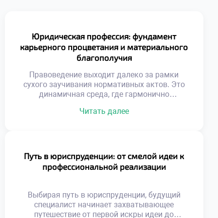
Юридическая профессия: фундамент
карьерного процветания и материального
благополучия
Правоведение выходит далеко за рамки
сухого заучивания нормативных актов. Это
динамичная среда, где гармонично
переплетаются интересы личности, общества
Читать далее
и государства. Выбор профессии юриста
дарит широкие горизонты: от построения
блестящей карьеры до реального влияния на
общественные процессы. В этом материале
мы разберем, как правовое образование
Путь в юриспруденции: от смелой идеи к
воспитывает будущих руководителей, почему
профессиональной реализации
данная специальность гарантирует
карьерный лифт и какие […]
Выбирая путь в юриспруденции, будущий
специалист начинает захватывающее
путешествие от первой искры идеи до