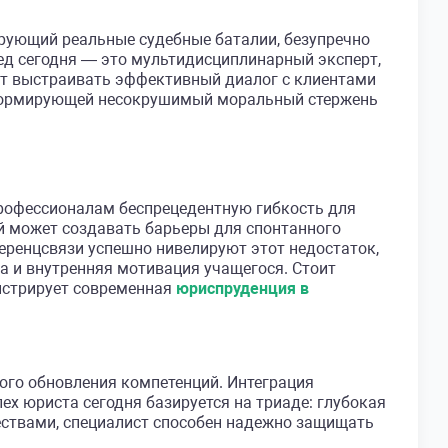
ирующий реальные судебные баталии, безупречно
ед сегодня — это мультидисциплинарный эксперт,
ет выстраивать эффективный диалог с клиентами
, формирующей несокрушимый моральный стержень
рофессионалам беспрецедентную гибкость для
ей может создавать барьеры для спонтанного
ренцсвязи успешно нивелируют этот недостаток,
 и внутренняя мотивация учащегося. Стоит
онстрирует современная
юриспруденция в
ого обновления компетенций. Интеграция
х юриста сегодня базируется на триаде: глубокая
ествами, специалист способен надежно защищать