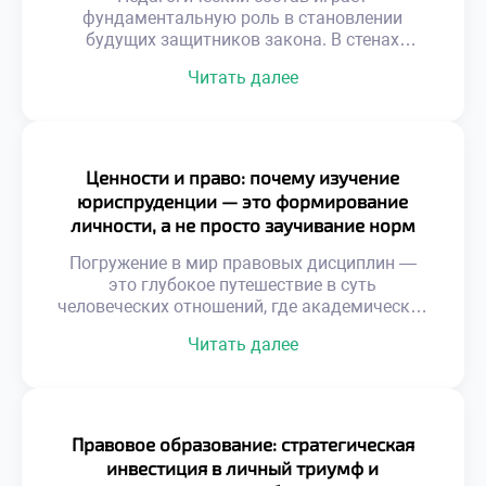
фундаментальную роль в становлении
будущих защитников закона. В стенах
Гуманитарного техникума экономики и права
Читать далее
дипломированные эксперты не просто
транслируют сухую теорию, но и выступают в
качестве наставников, вдохновляющих
учащихся и закладывающих прочный базис
для их профессионального будущего. Они
Ценности и право: почему изучение
являются проводниками в мир реальных
юриспруденции — это формирование
правовых вызовов, умеющими разглядеть и
личности, а не просто заучивание норм
раскрыть индивидуальный потенциал
каждого […]
Погружение в мир правовых дисциплин —
это глубокое путешествие в суть
человеческих отношений, где академические
знания неразрывно переплетаются с
Читать далее
моральными и этическими дилеммами. В
этом пространстве, среди кодексов и
прецедентов, закладывается не только
аналитический аппарат, но и
фундаментальные жизненные ориентиры,
Правовое образование: стратегическая
определяющие путь будущих адвокатов,
инвестиция в личный триумф и
судей и правозащитников. Именно поэтому