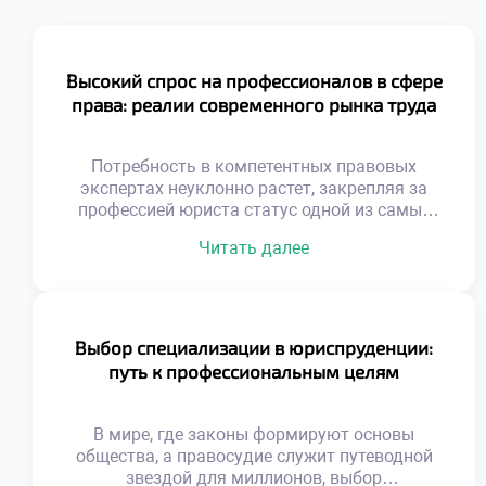
Высокий спрос на профессионалов в сфере
права: реалии современного рынка труда
Потребность в компетентных правовых
экспертах неуклонно растет, закрепляя за
профессией юриста статус одной из самых
стабильных и перспективных на рынке труда.
Читать далее
В этом материале мы проанализируем
факторы, обуславливающие такой спрос,
обозначим наиболее динамично
развивающиеся юридические ниши, изучим
актуальные тренды найма и специфику
Выбор специализации в юриспруденции:
работы правоведов в ключевых секторах
путь к профессиональным целям
экономики. Почему юристы незаменимы в
эпоху цифровой трансформации? […]
В мире, где законы формируют основы
общества, а правосудие служит путеводной
звездой для миллионов, выбор