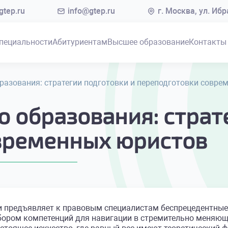
tep.ru
info@gtep.ru
г. Москва, ул. Иб
пециальности
Абитуриентам
Высшее образование
Контакты
разования: стратегии подготовки и переподготовки совре
 образования: страт
временных юристов
 предъявляет к правовым специалистам беспрецедентные т
бором компетенций для навигации в стремительно меняющ