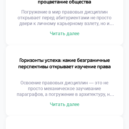
процветание общества
осознанное обучение в хорошем техникуме
становится […]
Погружение в мир правовых дисциплин
открывает перед абитуриентами не просто
двери к личному карьерному взлету, но и
предоставляет инструменты для созидания
Читать далее
здорового, справедливого социума.
Студенты, постигающие тонкости
законодательства, по сути, становятся
архитекторами грядущих перемен,
способными трансформировать устаревшие
Горизонты успеха: какие безграничные
структуры и отстаивать верховенство
перспективы открывает изучение права
закона. Именно поэтому осознанное
обучение в московском техникуме выступает
тем самым надежным трамплином, который
Освоение правовых дисциплин — это не
[…]
просто механическое заучивание
параграфов, а погружение в архитектуру, на
которой держится всё здание современного
Читать далее
цивилизованного общества. В эпоху, когда
правовые нормы регулируют каждый шаг
бизнеса и личной жизни, профессия
правоведа становится главным ключом к
стабильности и реальному влиянию. Именно