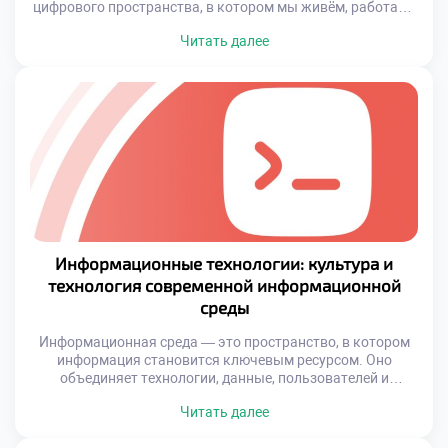
цифрового пространства, в котором мы живём, работаем
и общаемся. От автоматизации бытовых процессов до
Читать далее
создания интеллектуальных решений в здравоохранении
и образовании — все эти достижения возможны
благодаря развитию программной сферы. Технологии
становятся более доступными, эффективными и
персонализированными, что напрямую влияет на
комфорт и безопасность […]
Информационные технологии: культура и
технология современной информационной
среды
Информационная среда — это пространство, в котором
информация становится ключевым ресурсом. Оно
объединяет технологии, данные, пользователей и
процессы обработки информации в единую систему, где
Читать далее
всё взаимосвязано и динамично меняется. Развитие
интернета, мобильных устройств и облачных решений