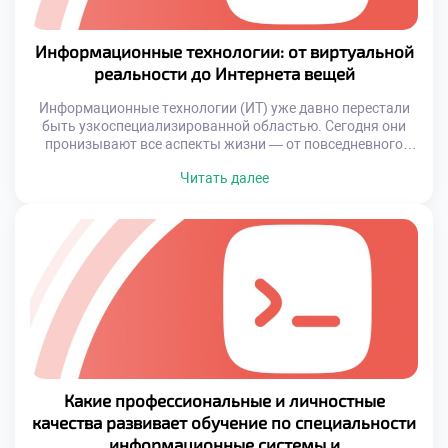
Информационные технологии: от виртуальной
реальности до Интернета вещей
Информационные технологии (ИТ) уже давно перестали
быть узкоспециализированной областью. Сегодня они
пронизывают все аспекты жизни — от повседневного
быта до глобальных индустриальных процессов. С
Читать далее
развитием цифровых решений меняется не только то, как
мы работаем и учимся, но и как воспринимаем
окружающий мир. Современные технологии позволяют
создавать искусственную реальность, подключать
миллиарды устройств к единой сети и […]
Какие профессиональные и личностные
качества развивает обучение по специальности
информационные системы и