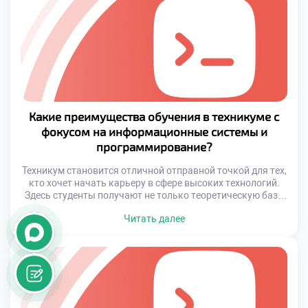
персонализировать образование, диагностировать
скрытые навыки и строить гибкие модели
взаимодействия. Современные методики обучения всё
[…]
Какие преимущества обучения в техникуме с
фокусом на информационные системы и
программирование?
Техникум становится отличной отправной точкой для тех,
кто хочет начать карьеру в сфере высоких технологий.
Здесь студенты получают не только теоретическую базу,
но и реальный практический опыт, который позволяет им
Читать далее
уверенно чувствовать себя в профессиональной среде
уже на этапе обучения. Современные образовательные
программы, ориентированные на практику, дают
возможность глубоко погрузиться в тематику и
научиться применять […]