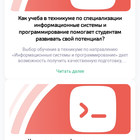
Как учеба в техникуме по специализации
информационные системы и
программирование помогает студентам
развивать свой потенциал?
Выбор обучения в техникуме по направлению
«Информационные системы и программирование» дает
возможность получить качественную подготовку,
сочетающую теоретическую основу с практическим
Читать далее
опытом. Такая образовательная модель формирует у
студента не только навыки работы с программным
обеспечением, но и способность к самообучению, гибкому
мышлению и адаптации к быстро меняющейся среде. Это
особенно важно в условиях цифровой трансформации
всех […]