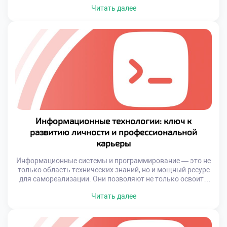
теоретические знания, так и практический опыт. Это
Читать далее
сочетание формирует профессиональную базу, которая
становится основой для карьерного роста и дальнейшего
образования. Современный выпускник техникума — это
человек, готовый к реальным задачам IT-индустрии,
умеющий применять свои знания на практике и быстро
[…]
Информационные технологии: ключ к
развитию личности и профессиональной
карьеры
Информационные системы и программирование — это не
только область технических знаний, но и мощный ресурс
для самореализации. Они позволяют не только освоить
профессию будущего, но и развивать аналитическое
Читать далее
мышление, гибкость в принятии решений и способность к
постоянному обучению. Эти качества особенно ценятся в
условиях быстро меняющегося мира, где стабильность
достигается через адаптивность и готовность к […]