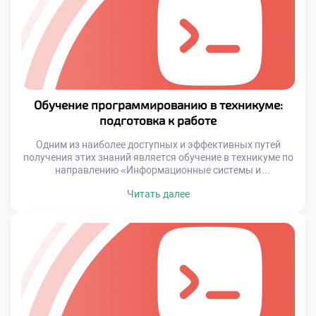
Обучение программированию в техникуме:
подготовка к работе
Одним из наиболее доступных и эффективных путей
получения этих знаний является обучение в техникуме по
направлению «Информационные системы и
программирование». Такие учебные заведения
Читать далее
предлагают сбалансированную программу, которая
сочетает теоретические основы с практическими
навыками. Важно, что уже на ранних этапах обучения
студенты получают возможность применять свои знания
в реальных задачах, что делает их
конкурентоспособными на рынке […]