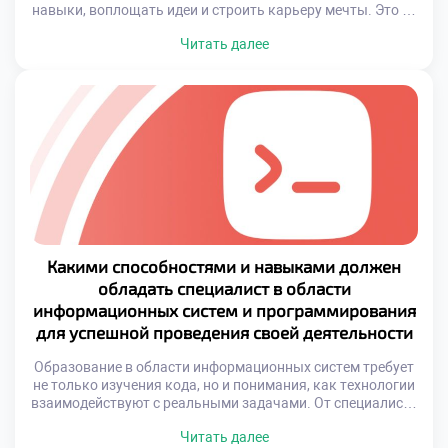
навыки, воплощать идеи и строить карьеру мечты. Это не
просто профессия будущего, это ключ к
Читать далее
самостоятельности, гибкости и свободе выбора. В эпоху
цифровой трансформации знания в области IT позволяют
создавать собственные проекты, участвовать в
международных разработках, работать удалённо и даже
менять жизнь к лучшему. Более того, […]
Какими способностями и навыками должен
обладать специалист в области
информационных систем и программирования
для успешной проведения своей деятельности
Образование в области информационных систем требует
не только изучения кода, но и понимания, как технологии
взаимодействуют с реальными задачами. От специалиста
ожидается способность видеть «большую картину»: как
Читать далее
данные перемещаются между компонентами системы,