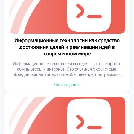
технологий становится основой для формирования
цифровой грамотности всего общества. […]
Информационные технологии как средство
достижения целей и реализации идей в
современном мире
Информационные технологии сегодня — это не просто
компьютеры и интернет. Это сложная экосистема,
объединяющая аппаратное обеспечение, программное
обеспечение, облачные сервисы, алгоритмы и
Читать далее
пользовательские интерфейсы. Все эти элементы
работают вместе, чтобы сделать реальность гибкой,
управляемой и адаптируемой под запросы человека.
Бизнес, образование, медицина, искусство — ни одна
область не осталась вне влияния цифровых
трансформаций. В условиях […]