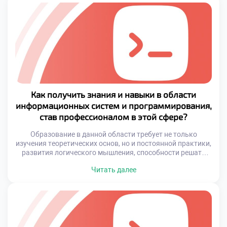
позволило создать глобальную сеть, доступную
практически каждому. Это породило новые формы
коммуникации, изменило привычные модели
потребления знаний и даже […]
Как получить знания и навыки в области
информационных систем и программирования,
став профессионалом в этой сфере?
Образование в данной области требует не только
изучения теоретических основ, но и постоянной практики,
развития логического мышления, способности решать
сложные задачи и адаптироваться к быстро меняющейся
Читать далее
среде. Успешный специалист — это не только
разработчик, умеющий писать программы, но и человек,
понимающий, как работают системы в целом, как
взаимодействуют компоненты между собой и как
обеспечивается безопасность […]