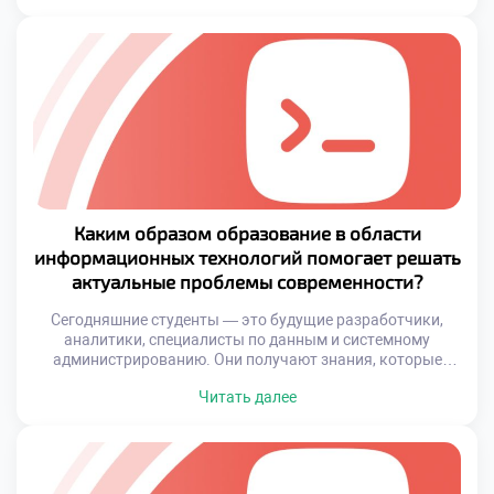
как оптимизировать процессы и предотвратить сбои.
Именно поэтому программы обучения в техникуме
строятся так, чтобы развивать у студентов и техническую
грамотность, и soft […]
Каким образом образование в области
информационных технологий помогает решать
актуальные проблемы современности?
Сегодняшние студенты — это будущие разработчики,
аналитики, специалисты по данным и системному
администрированию. Они получают знания, которые
позволяют им создавать программное обеспечение,
Читать далее
оптимизировать бизнес-процессы, защищать
информацию и строить цифровую инфраструктуру
будущего. Именно благодаря качественному ИТ-
образованию появляются решения, которые меняют
жизнь к лучшему. Образование в сфере информационных