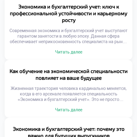
видеть динамику изменений заранее. Успех гарантирует
Экономика и бухгалтерский учет: ключ к
только гибкая система подготовки кадров.
профессиональной устойчивости и карьерному
Образовательный процесс становится непрерывным
росту
потоком новаций. Финансовый мир […]
Современная экономика и бухгалтерский учет выступают
гарантом занятости в любую эпоху. Данная сфера
обеспечивает неприкосновенность специалиста на рынке
труда. Финансовые процессы сопровождают каждое
Читать далее
предприятие независимо от конъюнктуры. Устойчивость
карьеры строится на фундаментальных компетенциях.
Поверхностные навыки быстро обесцениваются
технологическим прогрессом. Глубокое понимание учета
Как обучение на экономической специальности
создает непробиваемую защиту. Материал раскрывает
повлияет на ваше будущее
секреты долгосрочного профессионального успеха. Мы
проанализируем механизмы роста […]
Жизненная траектория человека кардинально меняется,
когда в его арсенале появляется специальность
«Экономика и бухгалтерский учет». Это не просто
строчка в дипломе, а фундаментальная перестройка
Читать далее
восприятия реальности. Финансовые знания действуют
как оптический прибор, позволяющий видеть суть
процессов за пеленой бытовых событий. Умение
управлять ресурсами трансформирует хаос
Экономика и бухгалтерский учет: почему это
повседневности в упорядоченную систему координат.
важно для будущих выпускников