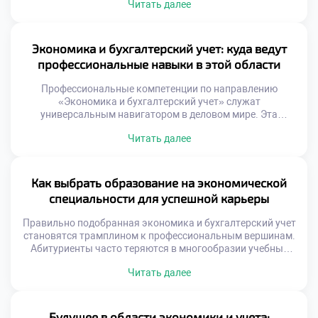
Читать далее
абстрактных обещаний. Финансовая грамотность
превратилась из узкого навыка в базовую компетенцию
выживания. Абитуриенты ищут образование с
предсказуемым вектором развития. Неопределенность
Экономика и бухгалтерский учет: куда ведут
рынка труда пугает вчерашних школьников. Профильная
профессиональные навыки в этой области
подготовка дает ощущение твердой почвы под ногами.
[…]
Профессиональные компетенции по направлению
«Экономика и бухгалтерский учет» служат
универсальным навигатором в деловом мире. Эта
специальность формирует уникальную оптику
Читать далее
восприятия бизнес-реальности у студентов. Владение
цифрами открывает множество неочевидных карьерных
маршрутов сегодня. Навыки учета трансформируются в
управленческие решения высокого уровня. Финансовая
Как выбрать образование на экономической
грамотность становится пропуском в элиту бизнеса.
специальности для успешной карьеры
Выпускники обретают способность видеть систему за
хаосом операций. Компетентность […]
Правильно подобранная экономика и бухгалтерский учет
становятся трамплином к профессиональным вершинам.
Абитуриенты часто теряются в многообразии учебных
программ. Критически важно оценить соответствие курса
Читать далее
реальным запросам бизнеса. Успешная карьера
начинается с анализа образовательных опций. Диплом
сам по себе не гарантирует трудоустройства.
Работодатели смотрят на практическую подготовку
Будущее в области экономики и учета: