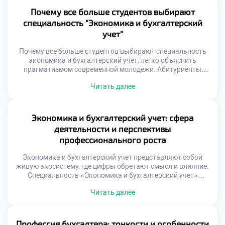
проверять гипотезы фактами. Экономическая теория
Почему все больше студентов выбирают
дает контекст для интерпретации данных. Синтез этих
специальность "Экономика и бухгалтерский
знаний создает уникального специалиста. Рынок […]
учет"
Почему все больше студентов выбирают специальность
экономика и бухгалтерский учет, легко объяснить
прагматизмом современной молодежи. Абитуриенты
сегодня ищут гарантии занятости, а не абстрактные
Читать далее
знания. Финансовый сектор дает четкие ответы на
вопросы о будущем трудоустройстве. Рынок труда
демонстрирует устойчивый спрос на учетных работников.
Работодатели готовы нанимать выпускников сразу после
Экономика и бухгалтерский учет: сфера
получения диплома. Конкуренция за кадры создает
деятельности и перспективы
благоприятные […]
профессионального роста
Экономика и бухгалтерский учет представляют собой
живую экосистему, где цифры обретают смысл и влияние.
Специальность «Экономика и бухгалтерский учет»
охватывает гораздо больше, чем простое ведение
Читать далее
регистров или составление баланса. Это обширное поле
деятельности, на котором пересекаются право,
аналитика, технологии и управление ресурсами. Выбор
данного направления открывает доступ к профессиям,
Профессия бухгалтера: тонкости и особенности