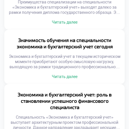
Преимущества специализации на специальности
«Экономика и бухгалтерский учет» выходят далеко за
рамки получения диплома государственного образца. Это
осознанная инвестиция в формирование особого типа
Читать далее
мышления, ориентированного на порядок, логику и
эффективность. Выбранная траектория обучения
трансформирует восприятие окружающего мира,
превращая хаос информации в структурированную
Значимость обучения на специальности
систему знаний. Финансовая экспертиза выступает
экономика и бухгалтерский учет сегодня
универсальным языком делового общения, понятным в
любой точке […]
Экономика и бухгалтерский учет в текущем историческом
моменте приобретают особую смысловую нагрузку,
выходящую за рамки традиционного профессионального
выбора. Это направление подготовки становится ответом
Читать далее
на глобальный запрос общества в упорядочивании и
осмыслении материальных потоков. Обучение здесь
трансформируется из способа получения диплома в
инструмент формирования устойчивой личности.
Экономика и бухгалтерский учет: роль в
Молодые люди, принимающие решение поступить учиться
становлении успешного финансового
в техникум платно, интуитивно […]
специалиста
Специальность «Экономика и бухгалтерский учет»
выступает архитектурным проектом профессиональной
личности. Данное направление закладывает несущие