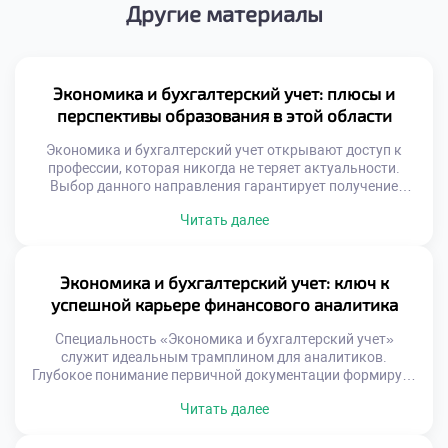
Другие материалы
Экономика и бухгалтерский учет: плюсы и
перспективы образования в этой области
Экономика и бухгалтерский учет открывают доступ к
профессии, которая никогда не теряет актуальности.
Выбор данного направления гарантирует получение
прикладных навыков, востребованных в любом секторе
Читать далее
рынка. Абитуриенты часто ищут специальность с
понятными правилами игры и прозрачным карьерным
треком. Финансовая грамотность здесь перестает быть
абстрактным понятием и превращается в рабочий
Экономика и бухгалтерский учет: ключ к
инструмент. Вы учитесь говорить на универсальном
успешной карьере финансового аналитика
языке […]
Специальность «Экономика и бухгалтерский учет»
служит идеальным трамплином для аналитиков.
Глубокое понимание первичной документации формирует
экспертное зрение. Финансовый анализ невозможен без
Читать далее
знания природы цифр. Бухгалтерская база исключает
поверхностные суждения. Аналитик видит за отчетами
реальные бизнес-процессы. Учетная дисциплина учит