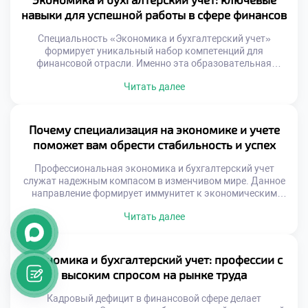
случайных навыков. Обучение дает фундамент для
навыки для успешной работы в сфере финансов
профессиональной адаптации. Мир меняется, но
принципы учета остаются стабильными. […]
Специальность «Экономика и бухгалтерский учет»
формирует уникальный набор компетенций для
финансовой отрасли. Именно эта образовательная
программа закладывает базу профессионального
Читать далее
мастерства студентов. Успех в денежной сфере зависит от
качества полученных знаний. Работодатели ценят
выпускников с прикладными умениями высоко.
Конкуренция на рынке труда требует особой подготовки.
Почему специализация на экономике и учете
Только обладание специфическими навыками
поможет вам обрести стабильность и успех
гарантирует востребованность. Обучение превращает
новичка в квалифицированного […]
Профессиональная экономика и бухгалтерский учет
служат надежным компасом в изменчивом мире. Данное
направление формирует иммунитет к экономическим
потрясениям. Грамотное управление ресурсами создает
Читать далее
базу для процветания. Финансовая безопасность
начинается с правильного выбора профессии. Рынок
труда высоко ценит системных специалистов.
Уверенность в завтрашнем дне строится на конкретных
Экономика и бухгалтерский учет: профессии с
навыках. Материал раскрывает механизмы достижения
высоким спросом на рынке труда
личного благополучия. Мы рассмотрим взаимосвязь […]
Кадровый дефицит в финансовой сфере делает