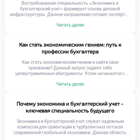
аналитические задачи. Работодатели ищут сотрудников,
Востребованная специальность «Экономика и
[…]
бухгалтерский учет» формирует основу деловой
инфраструктуры. Данное направление готовит экспертов
финансового профиля. Без точных расчетов бизнес
Читать далее
теряет управляемость. Учетные данные отражают
реальное положение дел. Экономические показатели
определяют стратегию развития предприятия. Грамотные
специалисты обеспечивают прозрачность операций.
Как стать экономическим гением: путь к
Финансовая дисциплина начинается с
профессии бухгалтера
квалифицированных кадров. Рынок нуждается в
подготовленных практиках. Образование задает
Как стать экономическим гением и найти свое
стандарты профессионализма. Абитуриенты […]
призвание? Данный запрос задают себе
целеустремленные абитуриенты. Успех начинается с
верного образовательного выбора. Бухгалтерское дело
Читать далее
требует не просто вычислений. Здесь необходим глубокий
аналитический ум. Финансовая грамотность
формируется длительными усилиями. Гениальность
проявляется в безупречной системности. Специалист
Почему экономика и бухгалтерский учет -
видит за цифрами живые процессы. Именно такое
ключевая специальность будущего
восприятие создает настоящего мастера. Обычный
исполнитель […]
Экономика и бухгалтерский учет служат надежным
компасом для ориентации в турбулентных потоках
современной глобальной экономики. Данная область
перестала быть просто фиксацией фактов хозяйственной