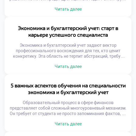
не ждет колеблющихся абитуриентов. Финансовая
Читать далее
грамотность становится базовой потребностью.
Экономические циклы ускоряются стремительно.
Учетные системы усложняются ежедневно. Ранний старт
дает фору конкурентам. Время работает на тех, кто
Экономика и бухгалтерский учет: старт в
действует. Промедление обходится слишком дорого.
карьере успешного специалиста
Карьерный капитал накапливается […]
Экономика и бухгалтерский учет задают вектор
профессионального восхождения для тех, кто ценит
конкретику. Эта область не терпит абстракций, требуя
четкости и доказательности каждого действия. Успех
Читать далее
здесь измеряется не громкими словами, а реальными
результатами труда. Карьерный лифт в финансовой сфере
работает без сбоев для подготовленных кадров.
Работодатели охотятся за специалистами, способными
5 важных аспектов обучения на специальности
приносить пользу с первого дня. […]
экономика и бухгалтерский учет
Образовательный процесс в сфере финансов
представляет собой сложный многоуровневый механизм.
Он требует от студента не просто запоминания фактов, но
и глубокого осмысления. Понимание ключевых
Читать далее
элементов учебы помогает достичь максимальных
результатов. Многие новички недооценивают объем
знаний, необходимый для качественной работы. Учебная