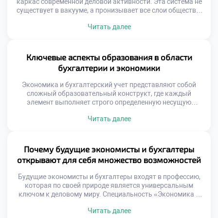
каркас современной деловой активности. Эта система не
существует в вакууме, а пронизывает все слои общества.
Профессиональная деятельность здесь напоминает
Читать далее
работу часового механизма. Каждая шестеренка
выполняет свою уникальную функцию. Слаженность
элементов гарантирует точность результата.
Абитуриенты видят лишь вершину этого айсберга.
Ключевые аспекты образования в области
Глубинная структура профессии скрыта от посторонних
бухгалтерии и экономики
глаз. Понимание архитектуры специальности […]
Экономика и бухгалтерский учет представляют собой
сложный образовательный конструкт, где каждый
элемент выполняет строго определенную несущую
функцию. Это не хаотичный набор предметов, а
Читать далее
выверенная система формирования профессионального
мировоззрения. Понимание архитектуры обучения
позволяет студенту извлекать максимум пользы из
каждого учебного часа. Абитуриенты, планирующие
Почему будущие экономисты и бухгалтеры
поступить учиться в техникум без ЕГЭ, должны
открывают для себя множество возможностей
осознавать многогранность предстоящей подготовки.
Здесь нет […]
Будущие экономисты и бухгалтеры входят в профессию,
которая по своей природе является универсальным
ключом к деловому миру. Специальность «Экономика и
бухгалтерский учет» не ограничивает выпускника
Читать далее
рамками одной функции или отрасли, а напротив,