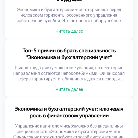
интеграторам. Гибридные компетенции создают […]
Экономика и бухгалтерский учет открывают перед
человеком горизонты осознанного управления
собственной судьбой. Это не просто набор учебных
дисциплин, а способ мышления. Получение таких знаний
Читать далее
формирует иммунитет к хаосу внешней среды. Мир
становится сложнее, требуя от нас новых когнитивных
инструментов. Старые методы познания реальности
теряют свою эффективность. Только системное
Топ-5 причин выбрать специальность
образование дает ключи к пониманию скрытых
"Экономика и бухгалтерский учет"
механизмов […]
Рынок труда диктует жесткие условия, но некоторые
направления остаются непоколебимыми. Финансовая
сфера гарантирует стабильность даже в периоды
глобальных кризисов. Выбор профессии определяет
Читать далее
качество жизни на десятилетия вперед. Многие
абитуриенты теряются в разнообразии предложений
образовательных учреждений. Важно оценить не только
текущие тренды, но и долгосрочные перспективы.
Экономика и бухгалтерский учет: ключевая
Грамотный подход к выбору специальности экономит
роль в финансовом управлении
время и ресурсы. Ниже […]
Управление капиталом невозможно без дисциплины
специальность «Экономика и бухгалтерский учет».
Финансовые потоки требуют строгой систематизации.