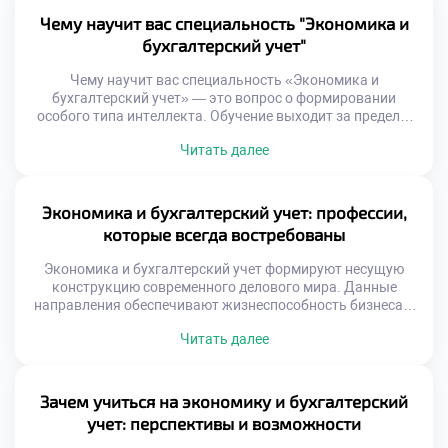
механической фиксации операций. На самом деле
Чему научит вас специальность "Экономика и
специалисты создают информационную модель
бухгалтерский учет"
реальности для принятия решений. Именно […]
Чему научит вас специальность «Экономика и
бухгалтерский учет» — это вопрос о формировании
особого типа интеллекта. Обучение выходит за пределы
механического запоминания счетов и налоговых ставок.
Читать далее
Студент обретает способность структурировать
хаотичную информацию в строгие логические схемы.
Образовательная программа выступает катализатором
личностной зрелости и ответственности. Молодой
Экономика и бухгалтерский учет: профессии,
человек учится принимать взвешенные решения на
которые всегда востребованы
основе достоверных фактов. Навык […]
Экономика и бухгалтерский учет формируют несущую
конструкцию современного делового мира. Данные
направления обеспечивают жизнеспособность бизнеса и
прозрачность финансовых потоков. Без
Читать далее
квалифицированных кадров невозможно представить
устойчивое развитие организаций любой формы
собственности. Технологический прогресс
трансформирует методы работы, но не снижает ценность
Зачем учиться на экономику и бухгалтерский
человеческих компетенций. Цифровые инструменты
учет: перспективы и возможности
берут на себя рутинные вычисления, оставляя людям