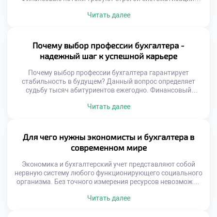
Цифры становятся языком бизнеса. Управленческие
Читать далее
решения опираются на факты. Хаос в документах
разрушает компанию. Порядок создает базу для роста.
Профессионалы превращают данные в стратегию. Баланс
отражает здоровье организации. Отчетность показывает
Почему выбор профессии бухгалтера -
истинную эффективность. Грамотный учет
надежный шаг к успешной карьере
предотвращает банкротство. Экономический анализ
выявляет скрытые […]
Почему выбор профессии бухгалтера гарантирует
стабильность в будущем? Данный вопрос определяет
судьбу тысяч абитуриентов ежегодно. Финансовый
сектор остается хребтом любой экономики независимо от
Читать далее
кризисов. Учетные кадры нужны всегда и везде.
Автоматизация меняет инструменты, но не суть работы.
Человек остается главным интерпретатором данных.
Цифры обретают смысл лишь через экспертный взгляд.
Для чего нужны экономисты и бухгалтера в
Надежность этой специальности проверена
современном мире
десятилетиями. Рынок […]
Экономика и бухгалтерский учет представляют собой
нервную систему любого функционирующего социального
организма. Без точного измерения ресурсов невозможно
их рациональное распределение между участниками
Читать далее
обмена. Эти профессии обеспечивают саму возможность
существования сложных хозяйственных структур. Многие
ошибочно полагают, что учет сводится лишь к