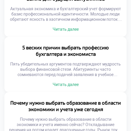
Профессиональная квалификация становится личным
щитом […]
Актуальная экономика и бухгалтерский учет формируют
базис профессиональной идентичности. Молодые люди
обретают ясность в хаотичном информационном потоке.
Финансовая дисциплина становится внутренним
Читать далее
стержнем личности. Важность данного направления
выходит за рамки трудоустройства. Образовательный
процесс воспитывает зрелость и осознанность.
Выпускники учатся управлять не только цифрами, но и
5 веских причин выбрать профессию
собой. Материал посвящен глубинному смыслу
бухгалтера и экономиста
выбранного пути. Мы исследуем трансформацию
студента […]
Пять убедительных аргументов подтверждают мудрость
выбора финансовой стези. Абитуриенты часто
сомневаются перед подачей заявления в учебное
заведение. Сомнения рассеиваются при детальном
Читать далее
изучении перспектив. Профессия сочетает стабильность с
возможностями для роста. Рынок труда испытывает
хронический дефицит квалифицированных кадров.
Работодатели ценят специалистов с системным
Почему нужно выбрать образование в области
мышлением. Диплом открывает двери в разнообразные
экономики и учета уже сегодня
отрасли экономики. Вы получаете универсальный набор
жизненных […]
Почему нужно выбрать образование в области
экономики и учета именно сейчас? Откладывание
решения на потом крадет драгоценные годы. Рынок труда