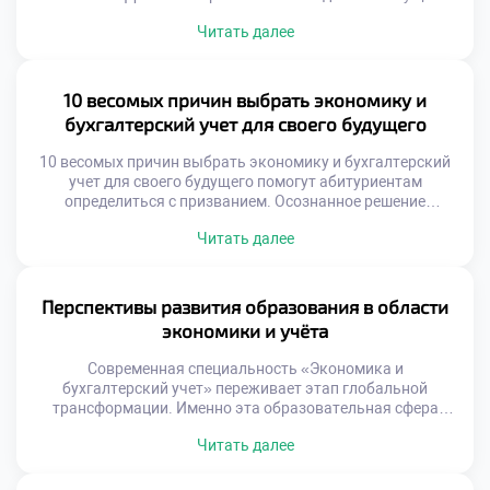
стены экспертного мышления. Финансовый успех
Читать далее
невозможен без прочного основания. Знание учета
формирует скелет компетенций. Экономическая теория
наполняет этот каркас смыслом. Специалист обретает
способность видеть невидимое. Цифры превращаются в
10 весомых причин выбрать экономику и
инструмент управления реальностью. Дисциплина ума
бухгалтерский учет для своего будущего
становится второй натурой выпускника. Рынок
распознает таких экспертов […]
10 весомых причин выбрать экономику и бухгалтерский
учет для своего будущего помогут абитуриентам
определиться с призванием. Осознанное решение
базируется на фактах, а не эмоциях. Финансовая сфера
Читать далее
предлагает уникальные преимущества для старта
карьеры. Профессиональный путь требует тщательного
планирования траектории развития. Анализ перспектив
позволяет избежать ошибок при выборе направления.
Перспективы развития образования в области
Грамотная оценка своих сил гарантирует успех в
экономики и учёта
обучении. […]
Современная специальность «Экономика и
бухгалтерский учет» переживает этап глобальной
трансформации. Именно эта образовательная сфера
адаптируется под цифровую эпоху стремительно.
Читать далее
Будущее профессии зависит от скорости обновления
учебных программ. Статичные знания устаревают
быстрее, чем печатаются учебники. Абитуриенты должны