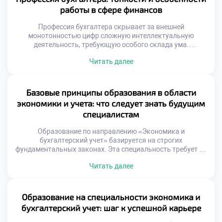
определяющим здоровье любого предприятия.
работы в сфере финансов
Специалист здесь […]
Профессия бухгалтера скрывает за внешней
монотонностью цифр сложную интеллектуальную
деятельность, требующую особого склада ума.
Специальность «Экономика и бухгалтерский учет»
Читать далее
готовит специалистов, способных видеть за сухими
показателями живую ткань бизнеса. Это ремесло, где
точность граничит с искусством интерпретации
хозяйственных фактов. Особенности работы
Базовые принципы образования в области
заключаются не столько в вычислениях, сколько в
экономики и учета: что следует знать будущим
поддержании порядка в хаосе операций. Специалист
специалистам
выступает […]
Образование по направлению «Экономика и
бухгалтерский учет» базируется на строгих
фундаментальных законах. Эта специальность требует от
студента системного восприятия информации. Будущий
Читать далее
эксперт обязан понимать логику финансовых потоков
глубоко. Простое запоминание правил здесь не работает
совсем. Важно усвоить саму суть хозяйственных
процессов предприятия. Только так формируется
Образование на специальности экономика и
настоящее профессиональное мастерство выпускника.
бухгалтерский учет: шаг к успешной карьере
Знание принципов отличает специалиста от простого […]