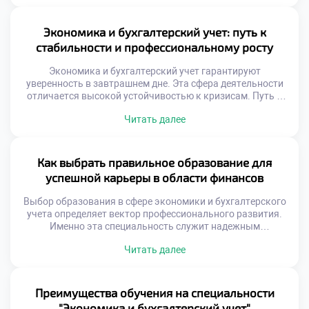
становится щитом от жизненных невзгод. Понимание
денежных потоков открывает любые двери. Рынок труда
испытывает вечный голод по таким кадрам.
Экономика и бухгалтерский учет: путь к
Стабильность профессии не зависит от модных […]
стабильности и профессиональному росту
Экономика и бухгалтерский учет гарантируют
уверенность в завтрашнем дне. Эта сфера деятельности
отличается высокой устойчивостью к кризисам. Путь к
стабильности и профессиональному росту начинается с
Читать далее
осознанного выбора. Финансовые специалисты
востребованы при любых рыночных условиях. Бизнес не
может функционировать без грамотного учета. Спрос на
квалифицированные кадры остается неизменно
Как выбрать правильное образование для
высоким. Профессиональное развитие здесь носит
успешной карьеры в области финансов
непрерывный характер. Каждая […]
Выбор образования в сфере экономики и бухгалтерского
учета определяет вектор профессионального развития.
Именно эта специальность служит надежным
фундаментом для финансовой карьеры. Абитуриенты
Читать далее
часто сталкиваются с многообразием учебных программ
сегодня. Важно оценить соответствие курса реальным
запросам рынка труда. Грамотный выбор избавляет от
потери драгоценных лет. Будущий специалист должен
Преимущества обучения на специальности
видеть перспективу своей отрасли ясно.
"Экономика и бухгалтерский учет"