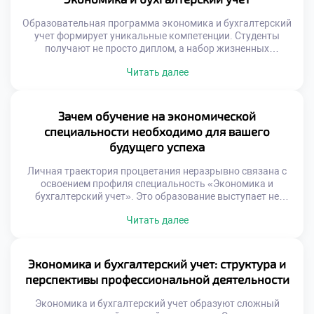
Образовательная траектория требует […]
Образовательная программа экономика и бухгалтерский
учет формирует уникальные компетенции. Студенты
получают не просто диплом, а набор жизненных
инструментов. Финансовая грамотность становится
Читать далее
неотъемлемой частью личности выпускника.
Современный рынок требует практиков с системным
мышлением. Теоретические знания здесь немедленно
подкрепляются делом. Молодые специалисты выходят из
Зачем обучение на экономической
стен учебного заведения готовыми к труду. Рассмотрим
специальности необходимо для вашего
ключевые выгоды данного образовательного трека.
будущего успеха
Каждый […]
Личная траектория процветания неразрывно связана с
освоением профиля специальность «Экономика и
бухгалтерский учет». Это образование выступает не
просто как получение квалификации, а как
Читать далее
формирование жизненной стратегии. Финансовая
грамотность превращается во внутренний навигатор,
позволяющий ориентироваться в сложном мире. Умение
рационально распоряжаться ресурсами закладывает
Экономика и бухгалтерский учет: структура и
базу для материального благополучия.
перспективы профессиональной деятельности
Профессиональные компетенции становятся щитом от
жизненных невзгод и кризисов. […]
Экономика и бухгалтерский учет образуют сложный