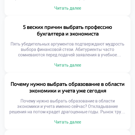
Финансовая дисциплина становится внутренним
Читать далее
стержнем личности. Важность данного направления
выходит за рамки трудоустройства. Образовательный
процесс воспитывает зрелость и осознанность.
Выпускники учатся управлять не только цифрами, но и
5 веских причин выбрать профессию
собой. Материал посвящен глубинному смыслу
бухгалтера и экономиста
выбранного пути. Мы исследуем трансформацию
студента […]
Пять убедительных аргументов подтверждают мудрость
выбора финансовой стези. Абитуриенты часто
сомневаются перед подачей заявления в учебное
заведение. Сомнения рассеиваются при детальном
Читать далее
изучении перспектив. Профессия сочетает стабильность с
возможностями для роста. Рынок труда испытывает
хронический дефицит квалифицированных кадров.
Работодатели ценят специалистов с системным
Почему нужно выбрать образование в области
мышлением. Диплом открывает двери в разнообразные
экономики и учета уже сегодня
отрасли экономики. Вы получаете универсальный набор
жизненных […]
Почему нужно выбрать образование в области
экономики и учета именно сейчас? Откладывание
решения на потом крадет драгоценные годы. Рынок труда
не ждет колеблющихся абитуриентов. Финансовая
Читать далее
грамотность становится базовой потребностью.
Экономические циклы ускоряются стремительно.
Учетные системы усложняются ежедневно. Ранний старт