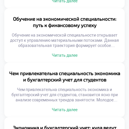
Читать далее
особого мировоззрения. Финансовая грамотность
становится внутренним компасом в современном мире.
Умение управлять ресурсами закладывает фундамент
материального благополучия. Профессиональные
Обучение на экономической специальности:
компетенции служат щитом от жизненных невзгод.
путь к финансовому успеху
Знание рыночных законов дарит уверенность в
завтрашнем дне. […]
Обучение на экономической специальности открывает
доступ к управлению материальными потоками. Данная
образовательная траектория формирует особое
восприятие реальности. Студент учится видеть ценность
Читать далее
там, где другие видят лишь вещи. Финансовая
грамотность становится неотъемлемой частью личности.
Понимание механизмов рынка дарит чувство
защищенности. Деньги перестают быть загадкой и
Чем привлекательна специальность экономика
становятся инструментом. Успех в этой сфере зависит от
и бухгалтерский учет для студентов
глубины знаний. Профессиональная […]
Чем привлекательна специальность экономика и
бухгалтерский учет для студентов, становится ясно при
анализе современных трендов занятости. Молодое
поколение ценит конкретные результаты выше
Читать далее
абстрактных обещаний. Финансовая грамотность
превратилась из узкого навыка в базовую компетенцию
выживания. Абитуриенты ищут образование с
предсказуемым вектором развития. Неопределенность
Экономика и бухгалтерский учет: куда ведут