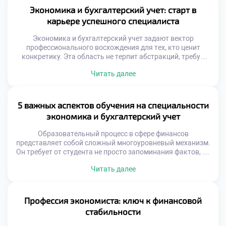
дает фору конкурентам. Время работает на тех, кто
Экономика и бухгалтерский учет: старт в
действует. Промедление обходится слишком дорого.
карьере успешного специалиста
Карьерный капитал накапливается […]
Экономика и бухгалтерский учет задают вектор
профессионального восхождения для тех, кто ценит
конкретику. Эта область не терпит абстракций, требуя
четкости и доказательности каждого действия. Успех
Читать далее
здесь измеряется не громкими словами, а реальными
результатами труда. Карьерный лифт в финансовой сфере
работает без сбоев для подготовленных кадров.
Работодатели охотятся за специалистами, способными
5 важных аспектов обучения на специальности
приносить пользу с первого дня. […]
экономика и бухгалтерский учет
Образовательный процесс в сфере финансов
представляет собой сложный многоуровневый механизм.
Он требует от студента не просто запоминания фактов, но
и глубокого осмысления. Понимание ключевых
Читать далее
элементов учебы помогает достичь максимальных
результатов. Многие новички недооценивают объем
знаний, необходимый для качественной работы. Учебная
программа выстроена так, чтобы постепенно наращивать
Профессия экономиста: ключ к финансовой
компетенции. Каждый этап имеет свое уникальное
стабильности
значение для формирования […]