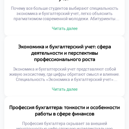
Почему все больше студентов выбирают специальность
экономика и бухгалтерский учет, легко объяснить
прагматизмом современной молодежи. Абитуриенты
сегодня ищут гарантии занятости, а не абстрактные
Читать далее
знания. Финансовый сектор дает четкие ответы на
вопросы о будущем трудоустройстве. Рынок труда
демонстрирует устойчивый спрос на учетных работников.
Работодатели готовы нанимать выпускников сразу после
Экономика и бухгалтерский учет: сфера
получения диплома. Конкуренция за кадры создает
деятельности и перспективы
благоприятные […]
профессионального роста
Экономика и бухгалтерский учет представляют собой
живую экосистему, где цифры обретают смысл и влияние.
Специальность «Экономика и бухгалтерский учет»
охватывает гораздо больше, чем простое ведение
Читать далее
регистров или составление баланса. Это обширное поле
деятельности, на котором пересекаются право,
аналитика, технологии и управление ресурсами. Выбор
данного направления открывает доступ к профессиям,
Профессия бухгалтера: тонкости и особенности
определяющим здоровье любого предприятия.
работы в сфере финансов
Специалист здесь […]
Профессия бухгалтера скрывает за внешней
монотонностью цифр сложную интеллектуальную