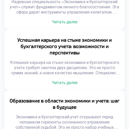
Надежная специальность «Экономика и бухгалтерский
учет» служит фундаментом личного благосостояния. Эта
сфера дарит инструменты управления капиталом.
Финансовая безопасность начинается с знаний.
Читать далее
Грамотный специалист предвидит рыночные колебания.
Умение считать деньги защищает от бедности.
Экономическое мышление формирует жизненную
стратегию. Доходы планируются, а не возникают
Успешная карьера на стыке экономики и
случайно. Расходы оптимизируются без ущерба качеству
бухгалтерского учета: возможности и
жизни. Накопления работают на владельца эффективно.
перспективы
Инвестиции […]
Успешная карьера на стыке экономики и бухгалтерского
учета требует синтеза двух дисциплин. Это не просто
сумма знаний, а новое качество мышления. Специалист
такого профиля видит бизнес объемно. Цифры
Читать далее
отчетности становятся языком стратегии.
Экономическая теория наполняется фактическим
содержанием. Учетные данные обретают
прогностическую силу. Рынок остро нуждается в
Образование в области экономики и учета: шаг
универсалах. Узкие специалисты уступают место
в будущее
интеграторам. Гибридные компетенции создают […]
Экономика и бухгалтерский учет открывают перед
человеком горизонты осознанного управления
собственной судьбой. Это не просто набор учебных