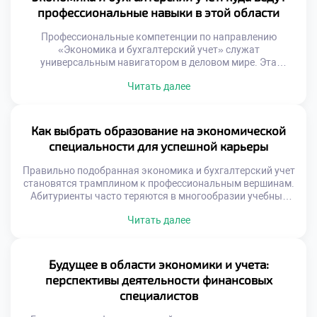
рынка труда пугает вчерашних школьников. Профильная
профессиональные навыки в этой области
подготовка дает ощущение твердой почвы под ногами.
[…]
Профессиональные компетенции по направлению
«Экономика и бухгалтерский учет» служат
универсальным навигатором в деловом мире. Эта
специальность формирует уникальную оптику
Читать далее
восприятия бизнес-реальности у студентов. Владение
цифрами открывает множество неочевидных карьерных
маршрутов сегодня. Навыки учета трансформируются в
управленческие решения высокого уровня. Финансовая
Как выбрать образование на экономической
грамотность становится пропуском в элиту бизнеса.
специальности для успешной карьеры
Выпускники обретают способность видеть систему за
хаосом операций. Компетентность […]
Правильно подобранная экономика и бухгалтерский учет
становятся трамплином к профессиональным вершинам.
Абитуриенты часто теряются в многообразии учебных
программ. Критически важно оценить соответствие курса
Читать далее
реальным запросам бизнеса. Успешная карьера
начинается с анализа образовательных опций. Диплом
сам по себе не гарантирует трудоустройства.
Работодатели смотрят на практическую подготовку
Будущее в области экономики и учета:
кандидата. Данный материал поможет разобраться в
перспективы деятельности финансовых
критериях выбора. Мы рассмотрим […]
специалистов