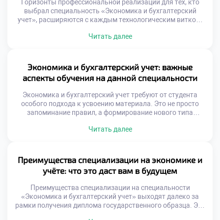
Горизонты профессиональной реализации для тех, кто
выбрал специальность «Экономика и бухгалтерский
учет», расширяются с каждым технологическим витком.
Данная сфера перестала быть статичной регистрацией
Читать далее
фактов, превратившись в динамичную экосистему
управления ценностями. Финансовые эксперты
завтрашнего дня выступают архитекторами устойчивого
развития бизнеса. Цифровая среда не заменяет человека,
Экономика и бухгалтерский учет: важные
а наделяет его сверхспособностями аналитика.
аспекты обучения на данной специальности
Перспективы деятельности теперь измеряются не
объемом […]
Экономика и бухгалтерский учет требуют от студента
особого подхода к усвоению материала. Это не просто
запоминание правил, а формирование нового типа
мышления. Успех в профессии зависит от глубины
Читать далее
понимания взаимосвязей между дисциплинами.
Поверхностные знания здесь недопустимы и даже
опасны. Обучение строится на принципе системности и
последовательности. Каждый новый модуль опирается
Преимущества специализации на экономике и
на ранее изученный фундамент. Пропуск […]
учёте: что это даст вам в будущем
Преимущества специализации на специальности
«Экономика и бухгалтерский учет» выходят далеко за
рамки получения диплома государственного образца. Это
осознанная инвестиция в формирование особого типа