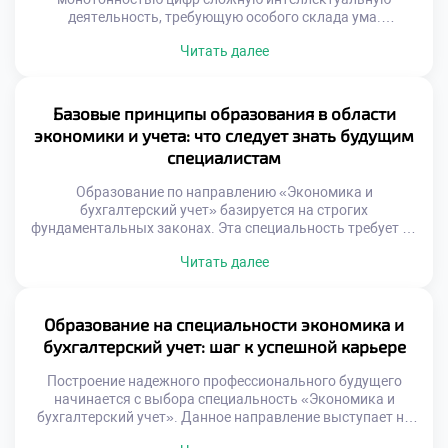
деятельность, требующую особого склада ума.
Специальность «Экономика и бухгалтерский учет»
Читать далее
готовит специалистов, способных видеть за сухими
показателями живую ткань бизнеса. Это ремесло, где
точность граничит с искусством интерпретации
хозяйственных фактов. Особенности работы
Базовые принципы образования в области
заключаются не столько в вычислениях, сколько в
экономики и учета: что следует знать будущим
поддержании порядка в хаосе операций. Специалист
специалистам
выступает […]
Образование по направлению «Экономика и
бухгалтерский учет» базируется на строгих
фундаментальных законах. Эта специальность требует от
студента системного восприятия информации. Будущий
Читать далее
эксперт обязан понимать логику финансовых потоков
глубоко. Простое запоминание правил здесь не работает
совсем. Важно усвоить саму суть хозяйственных
процессов предприятия. Только так формируется
Образование на специальности экономика и
настоящее профессиональное мастерство выпускника.
бухгалтерский учет: шаг к успешной карьере
Знание принципов отличает специалиста от простого […]
Построение надежного профессионального будущего
начинается с выбора специальность «Экономика и
бухгалтерский учет». Данное направление выступает не
просто как получение диплома, а как формирование