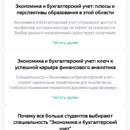
Экономика и бухгалтерский учет: плюсы и
перспективы образования в этой области
Экономика и бухгалтерский учет открывают доступ к
профессии, которая никогда не теряет актуальности.
Выбор данного направления гарантирует получение
прикладных навыков, востребованных в любом секторе
Читать далее
рынка. Абитуриенты часто ищут специальность с
понятными правилами игры и прозрачным карьерным
треком. Финансовая грамотность здесь перестает быть
абстрактным понятием и превращается в рабочий
Экономика и бухгалтерский учет: ключ к
инструмент. Вы учитесь говорить на универсальном
успешной карьере финансового аналитика
языке […]
Специальность «Экономика и бухгалтерский учет»
служит идеальным трамплином для аналитиков.
Глубокое понимание первичной документации формирует
экспертное зрение. Финансовый анализ невозможен без
Читать далее
знания природы цифр. Бухгалтерская база исключает
поверхностные суждения. Аналитик видит за отчетами
реальные бизнес-процессы. Учетная дисциплина учит
проверять гипотезы фактами. Экономическая теория
Почему все больше студентов выбирают
дает контекст для интерпретации данных. Синтез этих
специальность "Экономика и бухгалтерский
знаний создает уникального специалиста. Рынок […]
учет"