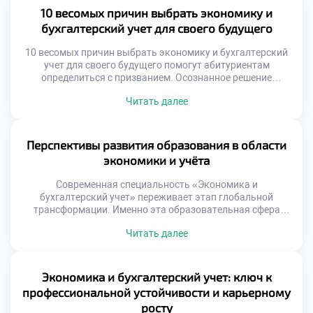
способность видеть невидимое. Цифры превращаются в
10 весомых причин выбрать экономику и
инструмент управления реальностью. Дисциплина ума
бухгалтерский учет для своего будущего
становится второй натурой выпускника. Рынок
распознает таких экспертов […]
10 весомых причин выбрать экономику и бухгалтерский
учет для своего будущего помогут абитуриентам
определиться с призванием. Осознанное решение
базируется на фактах, а не эмоциях. Финансовая сфера
Читать далее
предлагает уникальные преимущества для старта
карьеры. Профессиональный путь требует тщательного
планирования траектории развития. Анализ перспектив
позволяет избежать ошибок при выборе направления.
Перспективы развития образования в области
Грамотная оценка своих сил гарантирует успех в
экономики и учёта
обучении. […]
Современная специальность «Экономика и
бухгалтерский учет» переживает этап глобальной
трансформации. Именно эта образовательная сфера
адаптируется под цифровую эпоху стремительно.
Читать далее
Будущее профессии зависит от скорости обновления
учебных программ. Статичные знания устаревают
быстрее, чем печатаются учебники. Абитуриенты должны
видеть динамику изменений заранее. Успех гарантирует
Экономика и бухгалтерский учет: ключ к
только гибкая система подготовки кадров.
профессиональной устойчивости и карьерному
Образовательный процесс становится непрерывным
росту
потоком новаций. Финансовый мир […]