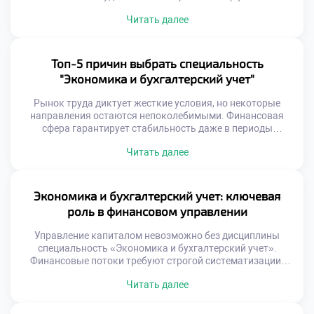
дисциплин, а способ мышления. Получение таких знаний
Читать далее
формирует иммунитет к хаосу внешней среды. Мир
становится сложнее, требуя от нас новых когнитивных
инструментов. Старые методы познания реальности
теряют свою эффективность. Только системное
Топ-5 причин выбрать специальность
образование дает ключи к пониманию скрытых
"Экономика и бухгалтерский учет"
механизмов […]
Рынок труда диктует жесткие условия, но некоторые
направления остаются непоколебимыми. Финансовая
сфера гарантирует стабильность даже в периоды
глобальных кризисов. Выбор профессии определяет
Читать далее
качество жизни на десятилетия вперед. Многие
абитуриенты теряются в разнообразии предложений
образовательных учреждений. Важно оценить не только
текущие тренды, но и долгосрочные перспективы.
Экономика и бухгалтерский учет: ключевая
Грамотный подход к выбору специальности экономит
роль в финансовом управлении
время и ресурсы. Ниже […]
Управление капиталом невозможно без дисциплины
специальность «Экономика и бухгалтерский учет».
Финансовые потоки требуют строгой систематизации.
Цифры становятся языком бизнеса. Управленческие
Читать далее
решения опираются на факты. Хаос в документах
разрушает компанию. Порядок создает базу для роста.
Профессионалы превращают данные в стратегию. Баланс