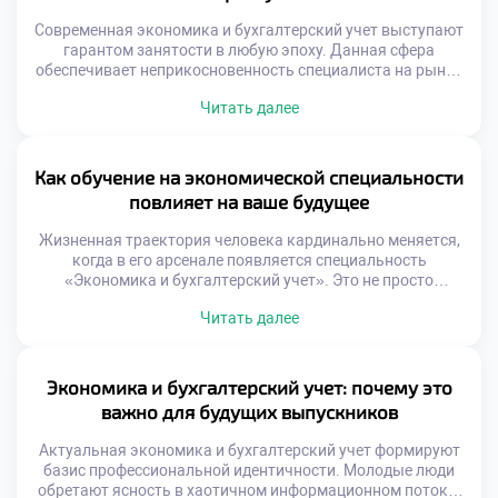
Современная экономика и бухгалтерский учет выступают
гарантом занятости в любую эпоху. Данная сфера
обеспечивает неприкосновенность специалиста на рынке
труда. Финансовые процессы сопровождают каждое
Читать далее
предприятие независимо от конъюнктуры. Устойчивость
карьеры строится на фундаментальных компетенциях.
Поверхностные навыки быстро обесцениваются
технологическим прогрессом. Глубокое понимание учета
Как обучение на экономической специальности
создает непробиваемую защиту. Материал раскрывает
повлияет на ваше будущее
секреты долгосрочного профессионального успеха. Мы
проанализируем механизмы роста […]
Жизненная траектория человека кардинально меняется,
когда в его арсенале появляется специальность
«Экономика и бухгалтерский учет». Это не просто
строчка в дипломе, а фундаментальная перестройка
Читать далее
восприятия реальности. Финансовые знания действуют
как оптический прибор, позволяющий видеть суть
процессов за пеленой бытовых событий. Умение
управлять ресурсами трансформирует хаос
Экономика и бухгалтерский учет: почему это
повседневности в упорядоченную систему координат.
важно для будущих выпускников
Профессиональная квалификация становится личным
щитом […]
Актуальная экономика и бухгалтерский учет формируют
базис профессиональной идентичности. Молодые люди
обретают ясность в хаотичном информационном потоке.