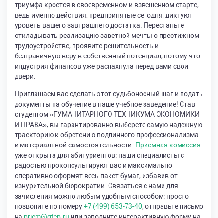
триумфа кроется в своевременном и взвешенном старте,
ведь именно действия, предпринятые сегодня, диктуют
уровень вашего завтрашнего достатка. Перестаньте
откладывать реализацию заветной мечты о престижном
трудоустройстве, проявите решительность и
безграничную веру в собственный потенциал, потому что
индустрия финансов уже распахнула перед вами свои
двери.
Приглашаем вас сделать этот судьбоносный шаг и подать
документы на обучение в наше учебное заведение! Став
студентом «ГУМАНИТАРНОГО ТЕХНИКУМА ЭКОНОМИКИ
И ПРАВА», вы гарантированно выберете самую надежную
траекторию к обретению подлинного профессионализма
и материальной самостоятельности.
Приемная комиссия
уже открыта для абитуриентов: наши специалисты с
радостью проконсультируют вас и максимально
оперативно оформят весь пакет бумаг, избавив от
изнурительной бюрократии. Связаться с нами для
зачисления можно любым удобным способом: просто
позвоните по номеру
+7 (499) 653-73-40
, отправьте письмо
на
priem@gtep.ru
или заполните интерактивную форму на