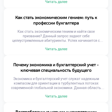
Читать далее
теряет управляемость. Учетные данные отражают
реальное положение дел. Экономические показатели
определяют стратегию развития предприятия. Грамотные
специалисты обеспечивают прозрачность операций.
Как стать экономическим гением: путь к
Финансовая дисциплина начинается с
профессии бухгалтера
квалифицированных кадров. Рынок нуждается в
подготовленных практиках. Образование задает
Как стать экономическим гением и найти свое
стандарты профессионализма. Абитуриенты […]
призвание? Данный запрос задают себе
целеустремленные абитуриенты. Успех начинается с
верного образовательного выбора. Бухгалтерское дело
Читать далее
требует не просто вычислений. Здесь необходим глубокий
аналитический ум. Финансовая грамотность
формируется длительными усилиями. Гениальность
проявляется в безупречной системности. Специалист
Почему экономика и бухгалтерский учет -
видит за цифрами живые процессы. Именно такое
ключевая специальность будущего
восприятие создает настоящего мастера. Обычный
исполнитель […]
Экономика и бухгалтерский учет служат надежным
компасом для ориентации в турбулентных потоках
современной глобальной экономики. Данная область
перестала быть просто фиксацией фактов хозяйственной
Читать далее
жизни организаций. Теперь это интеллектуальная
система координат для принятия взвешенных
управленческих решений. Цифровая реальность диктует
новые правила игры для финансовых специалистов и
Востребованные навыки и компетенции