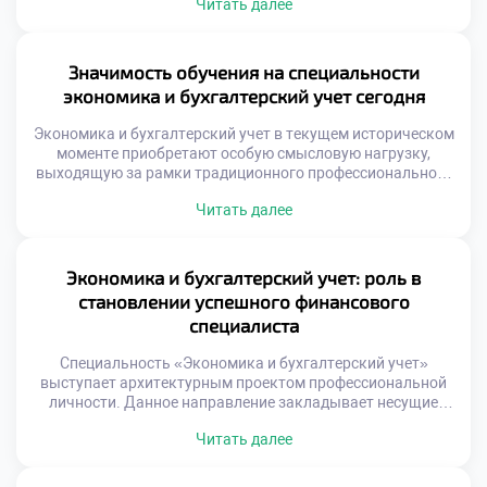
Читать далее
мышления, ориентированного на порядок, логику и
эффективность. Выбранная траектория обучения
трансформирует восприятие окружающего мира,
превращая хаос информации в структурированную
Значимость обучения на специальности
систему знаний. Финансовая экспертиза выступает
экономика и бухгалтерский учет сегодня
универсальным языком делового общения, понятным в
любой точке […]
Экономика и бухгалтерский учет в текущем историческом
моменте приобретают особую смысловую нагрузку,
выходящую за рамки традиционного профессионального
выбора. Это направление подготовки становится ответом
Читать далее
на глобальный запрос общества в упорядочивании и
осмыслении материальных потоков. Обучение здесь
трансформируется из способа получения диплома в
инструмент формирования устойчивой личности.
Экономика и бухгалтерский учет: роль в
Молодые люди, принимающие решение поступить учиться
становлении успешного финансового
в техникум платно, интуитивно […]
специалиста
Специальность «Экономика и бухгалтерский учет»
выступает архитектурным проектом профессиональной
личности. Данное направление закладывает несущие
стены экспертного мышления. Финансовый успех
Читать далее
невозможен без прочного основания. Знание учета
формирует скелет компетенций. Экономическая теория
наполняет этот каркас смыслом. Специалист обретает