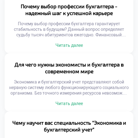
отражает здоровье организации. Отчетность показывает
Почему выбор профессии бухгалтера -
истинную эффективность. Грамотный учет
надежный шаг к успешной карьере
предотвращает банкротство. Экономический анализ
выявляет скрытые […]
Почему выбор профессии бухгалтера гарантирует
стабильность в будущем? Данный вопрос определяет
судьбу тысяч абитуриентов ежегодно. Финансовый
сектор остается хребтом любой экономики независимо от
Читать далее
кризисов. Учетные кадры нужны всегда и везде.
Автоматизация меняет инструменты, но не суть работы.
Человек остается главным интерпретатором данных.
Цифры обретают смысл лишь через экспертный взгляд.
Для чего нужны экономисты и бухгалтера в
Надежность этой специальности проверена
современном мире
десятилетиями. Рынок […]
Экономика и бухгалтерский учет представляют собой
нервную систему любого функционирующего социального
организма. Без точного измерения ресурсов невозможно
их рациональное распределение между участниками
Читать далее
обмена. Эти профессии обеспечивают саму возможность
существования сложных хозяйственных структур. Многие
ошибочно полагают, что учет сводится лишь к
механической фиксации операций. На самом деле
Чему научит вас специальность "Экономика и
специалисты создают информационную модель
бухгалтерский учет"
реальности для принятия решений. Именно […]