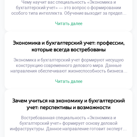
Чему научит вас специальность «Экономика и
бухгалтерский учет» — это вопрос о формировании
особого типа интеллекта. Обучение выходит за пределы
механического запоминания счетов и налоговых ставок.
Читать далее
Студент обретает способность структурировать
хаотичную информацию в строгие логические схемы.
Образовательная программа выступает катализатором
личностной зрелости и ответственности. Молодой
Экономика и бухгалтерский учет: профессии,
человек учится принимать взвешенные решения на
которые всегда востребованы
основе достоверных фактов. Навык […]
Экономика и бухгалтерский учет формируют несущую
конструкцию современного делового мира. Данные
направления обеспечивают жизнеспособность бизнеса и
прозрачность финансовых потоков. Без
Читать далее
квалифицированных кадров невозможно представить
устойчивое развитие организаций любой формы
собственности. Технологический прогресс
трансформирует методы работы, но не снижает ценность
Зачем учиться на экономику и бухгалтерский
человеческих компетенций. Цифровые инструменты
учет: перспективы и возможности
берут на себя рутинные вычисления, оставляя людям
аналитические задачи. Работодатели ищут сотрудников,
Востребованная специальность «Экономика и
[…]
бухгалтерский учет» формирует основу деловой
инфраструктуры. Данное направление готовит экспертов
финансового профиля. Без точных расчетов бизнес