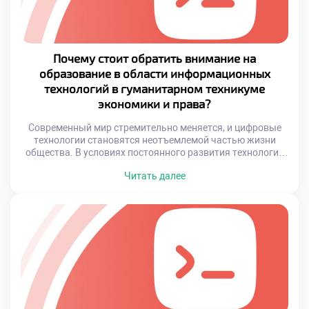
Почему стоит обратить внимание на
образование в области информационных
технологий в гуманитарном техникуме
экономики и права?
Современный мир стремительно меняется, и цифровые
технологии становятся неотъемлемой частью жизни
общества. В условиях постоянного развития технологий
особенно актуальным становится сочетание IT-навыков с
Читать далее
пониманием экономических и правовых процессов.
Именно такое уникальное образование можно получить в
Гуманитарном техникуме экономики и права, где
направление «Информационные системы и
программирование» интегрировано с фундаментальными
знаниями в области управления, финансов и […]