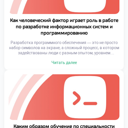
Как человеческий фактор играет роль в работе
по разработке информационных систем и
программированию
Разработка программного обеспечения — это не просто
набор символов на экране, а сложный процесс, в котором
задействованы люди с разным опытом, уровнем
подготовки и характером. От того, как они
Читать далее
взаимодействуют друг с другом, зависит скорость
реализации проекта, уровень ошибок и даже
жизнеспособность конечного продукта. Без грамотной
коммуникации и четкого распределения ролей любая,
даже самая продуманная […]
Каким образом обучение по специальности