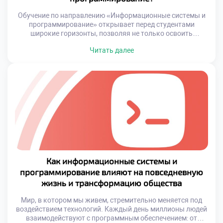
Обучение по направлению «Информационные системы и
программирование» открывает перед студентами
широкие горизонты, позволяя не только освоить
технические навыки, но и развить целый комплекс
Читать далее
важных личностных качеств. Это путь, на котором знания
сочетаются с умением мыслить стратегически, работать в
условиях высокой нагрузки и адаптироваться к
стремительно меняющейся реальности. Выбирая
специальность в техникуме, особенно в сфере IT, вы […]
Как информационные системы и
программирование влияют на повседневную
жизнь и трансформацию общества
Мир, в котором мы живем, стремительно меняется под
воздействием технологий. Каждый день миллионы людей
взаимодействуют с программным обеспечением: от