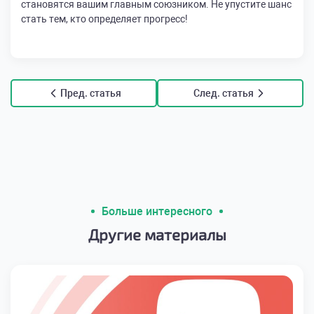
становятся вашим главным союзником. Не упустите шанс
стать тем, кто определяет прогресс!
Пред. статья
След. статья
Больше интересного
Другие материалы