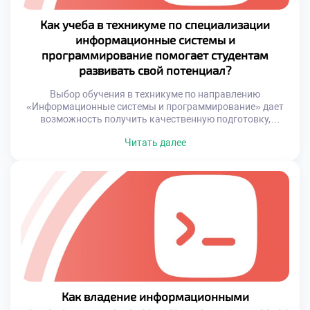
Как учеба в техникуме по специализации
информационные системы и
программирование помогает студентам
развивать свой потенциал?
Выбор обучения в техникуме по направлению
«Информационные системы и программирование» дает
возможность получить качественную подготовку,
сочетающую теоретическую основу с практическим
Читать далее
опытом. Такая образовательная модель формирует у
студента не только навыки работы с программным
обеспечением, но и способность к самообучению, гибкому
мышлению и адаптации к быстро меняющейся среде. Это
особенно важно в условиях цифровой трансформации
всех […]
Как владение информационными