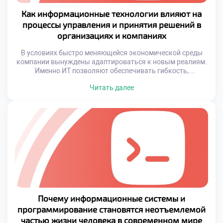
Как информационные технологии влияют на
процессы управления и принятия решений в
организациях и компаниях
В условиях быстро меняющейся экономической среды
компании вынуждены адаптироваться к новым реалиям.
Именно ИТ позволяют обеспечивать гибкость,
устойчивость и конкурентоспособность. Они помогают не
Читать далее
только хранить и обрабатывать информацию, но и
прогнозировать развитие событий, оптимизировать
ресурсы и минимизировать ошибки. Современные
организации всё чаще рассматривают внедрение
информационных технологий как ключевой элемент
корпоративной стратегии. Если вы хотите стать […]
Почему информационные системы и
программирование становятся неотъемлемой
частью жизни человека в современном мире