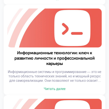
становится основой для карьерного роста и дальнейшего
образования. Современный выпускник техникума — это
человек, готовый к реальным задачам IT-индустрии,
умеющий применять свои знания на практике и быстро
[…]
Информационные технологии: ключ к
развитию личности и профессиональной
карьеры
Информационные системы и программирование — это не
только область технических знаний, но и мощный ресурс
для самореализации. Они позволяют не только освоить
профессию будущего, но и развивать аналитическое
Читать далее
мышление, гибкость в принятии решений и способность к
постоянному обучению. Эти качества особенно ценятся в
условиях быстро меняющегося мира, где стабильность
достигается через адаптивность и готовность к […]