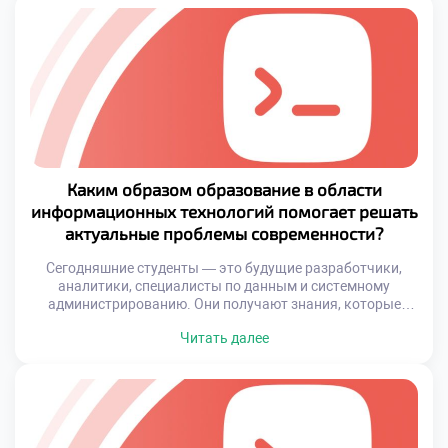
Именно поэтому программы обучения в техникуме
строятся так, чтобы развивать у студентов и техническую
грамотность, и soft […]
Каким образом образование в области
информационных технологий помогает решать
актуальные проблемы современности?
Сегодняшние студенты — это будущие разработчики,
аналитики, специалисты по данным и системному
администрированию. Они получают знания, которые
позволяют им создавать программное обеспечение,
Читать далее
оптимизировать бизнес-процессы, защищать
информацию и строить цифровую инфраструктуру
будущего. Именно благодаря качественному ИТ-
образованию появляются решения, которые меняют
жизнь к лучшему. Образование в сфере информационных
технологий становится основой для формирования