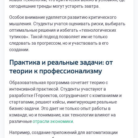
сегодняшние тренды могут устареть завтра.
Особое внимание уделяется развитию критического
мышления. Студенты учатся оценивать риски, выбирать
оптимальные решения и избегать «технологических
тупиков». Такой подход позволяет им не только
следовать за прогрессом, но и участвовать в его
создании.
Практика и реальные задачи: от
теории к профессионализму
Образовательная программа сочетает теорию с
интенсивной практикой. Студенты участвуют в
разработке IT-проектов, сотрудничают с компаниями и
стартапами, решают кейсы, имитирующие реальные
бизнес-задачи. Это дает не только опыт работы в
команде, но и понимание, как технологии влияют на
различные
отрасли экономики
.
Например, создание приложений для автоматизации