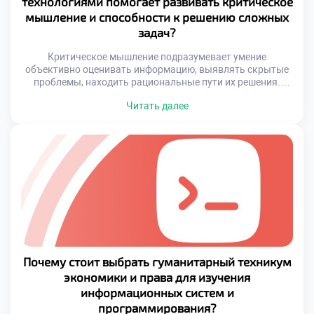
технологиями помогает развивать критическое
мышление и способности к решению сложных
задач?
Критическое мышление подразумевает умение
объективно оценивать информацию, выявлять скрытые
проблемы, находить рациональные пути их решения.
Именно эти качества активно развиваются у тех, кто
Читать далее
работает с ИТ-технологиями. Системный подход,
аналитическая направленность и внимание к деталям
становятся естественным результатом регулярного
взаимодействия с цифровыми инструментами. Это
особенно важно в условиях стремительно меняющегося
мира, где гибкость мышления и способность […]
Почему стоит выбрать гуманитарный техникум
экономики и права для изучения
информационных систем и
программирования?