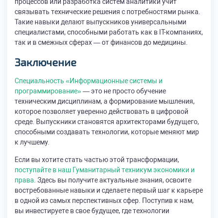
процессов или разработка систем аналитики учит
связывать технические решения с потребностями рынка.
Такие навыки делают выпускников универсальными
специалистами, способными работать как в IT-компаниях,
так и в смежных сферах — от финансов до медицины.
Заключение
Специальность «Информационные системы и
программирование»
— это не просто обучение
техническим дисциплинам, а формирование мышления,
которое позволяет уверенно действовать в цифровой
среде. Выпускники становятся архитекторами будущего,
способными создавать технологии, которые меняют мир
к лучшему.
Если вы хотите стать частью этой трансформации,
поступайте в наш Гуманитарный техникум экономики и
права
. Здесь вы получите актуальные знания, освоите
востребованные навыки и сделаете первый шаг к карьере
в одной из самых перспективных сфер. Поступив к нам,
вы инвестируете в свое будущее, где технологии