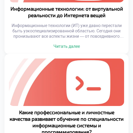
Информационные технологии: от виртуальной
реальности до Интернета вещей
Информационные технологии (ИТ) уже давно перестали
быть узкоспециализированной областью. Сегодня они
пронизывают все аспекты жизни — от повседневного
быта до глобальных индустриальных процессов. С
Читать далее
развитием цифровых решений меняется не только то, как
мы работаем и учимся, но и как воспринимаем
окружающий мир. Современные технологии позволяют
создавать искусственную реальность, подключать
миллиарды устройств к единой сети и […]
Какие профессиональные и личностные
качества развивает обучение по специальности
информационные системы и
программирование?