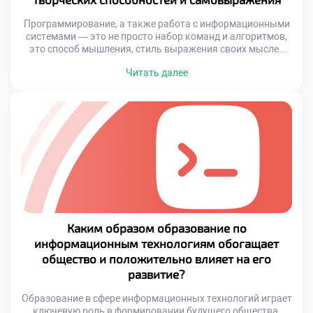
Программирование, а также работа с информационными
системами — это не просто набор команд и алгоритмов,
это способ мышления, стиль выражения своих мыслей
через цифровую среду. Осваивая навыки создания
Читать далее
приложений, сайтов, игр и интерактивных проектов,
молодежь получает доступ к новому языку
самовыражения. Специальности в области
информационных технологий дают возможность
каждому найти свою нишу, где можно применить […]
Каким образом образование по
информационным технологиям обогащает
общество и положительно влияет на его
развитие?
Образование в сфере информационных технологий играет
ключевую роль в формировании будущего общества,