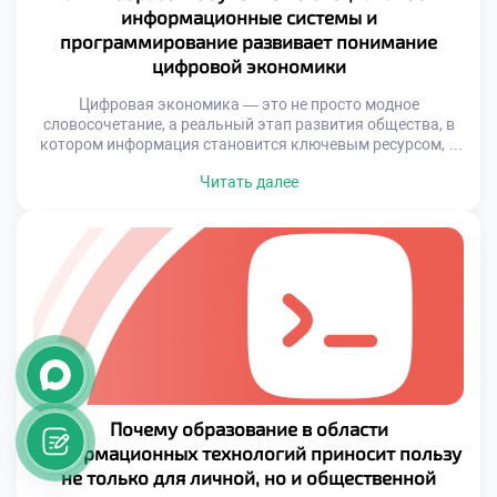
информационные системы и
программирование развивает понимание
цифровой экономики
Цифровая экономика — это не просто модное
словосочетание, а реальный этап развития общества, в
котором информация становится ключевым ресурсом, а
технологии — основным двигателем экономического
Читать далее
роста. Сегодняшний рынок труда требует специалистов,
способных не только разрабатывать программные
решения, но и понимать, как они интегрируются в
экономические процессы. Обучение по
специальности «Информационные системы и
программирование» обеспечивает студентов
фундаментальной […]
Почему образование в области
информационных технологий приносит пользу
не только для личной, но и общественной