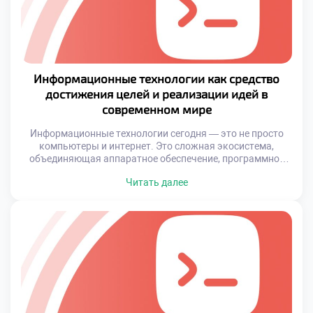
цифровой грамотности всего общества. […]
Информационные технологии как средство
достижения целей и реализации идей в
современном мире
Информационные технологии сегодня — это не просто
компьютеры и интернет. Это сложная экосистема,
объединяющая аппаратное обеспечение, программное
обеспечение, облачные сервисы, алгоритмы и
Читать далее
пользовательские интерфейсы. Все эти элементы
работают вместе, чтобы сделать реальность гибкой,
управляемой и адаптируемой под запросы человека.
Бизнес, образование, медицина, искусство — ни одна
область не осталась вне влияния цифровых
трансформаций. В условиях […]